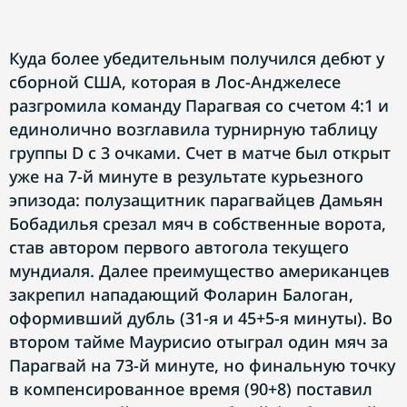
Куда более убедительным получился дебют у
сборной США, которая в Лос-Анджелесе
разгромила команду Парагвая со счетом 4:1 и
единолично возглавила турнирную таблицу
группы D с 3 очками. Счет в матче был открыт
уже на 7-й минуте в результате курьезного
эпизода: полузащитник парагвайцев Дамьян
Бобадилья срезал мяч в собственные ворота,
став автором первого автогола текущего
мундиаля. Далее преимущество американцев
закрепил нападающий Фоларин Балоган,
оформивший дубль (31-я и 45+5-я минуты). Во
втором тайме Маурисио отыграл один мяч за
Парагвай на 73-й минуте, но финальную точку
в компенсированное время (90+8) поставил