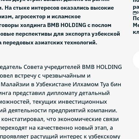
ра
. На стыке интересов оказались высокие
0
ризм, агросектор и исламское
По
говоры холдинга BMB HOLDING с послом
Ме
к
овые перспективы для экспорта узбекской
Г
 передовых азиатских технологий.
дседатель Совета учредителей BMB HOLDING
овел встречу с чрезвычайным и
Малайзии в Узбекистане Илхамом Туа бин
инга представил дипломату детальный
зможностей, текущих инвестиционных
ий деятельности предприятий компании.
 констатировал, что экономические связи
ереходят на качественно новый этап, а
проявляет растущий интерес к узбекскому