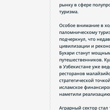
рынку в сфере полупр
туризма.
Особое внимание в хо
паломническому туризм
подчеркнул, что неда
цивилизации и рекон
Бухари станут мощны
путешественников. Ку
в Узбекистане уже вед
ресторанов малайзий
стратегической точко
исламское финансиров
наметили реализацию
Аграрный сектор стал