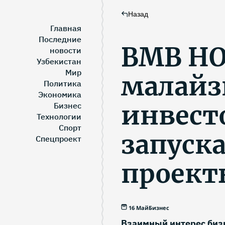
Назад
Главная
Последние
BMB HO
новости
Узбекистан
Мир
малайз
Политика
Экономика
инвест
Бизнес
Технологии
Спорт
запуск
Спецпроект
проект
16 Май
Бизнес
Взаимный интерес бизн