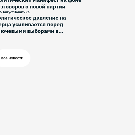
зговоров о новой партии
6 Август
Политика
литическое давление на
рца усиливается перед
лючевыми выборами в
ермании
все новости