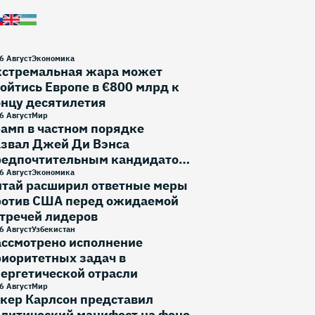
6 Август
Экономика
кстремальная жара может
ойтись Европе в €800 млрд к
онцу десятилетия
6 Август
Мир
амп в частном порядке
азвал Джей Ди Вэнса
редпочтительным кандидатом
 выборы 2028 года
6 Август
Экономика
итай расширил ответные меры
ротив США перед ожидаемой
тречей лидеров
6 Август
Узбекистан
ассмотрено исполнение
иоритетных задач в
ергетической отрасли
6 Август
Мир
кер Карлсон представил
литический манифест на фоне