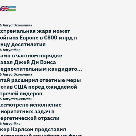
6 Август
Экономика
кстремальная жара может
ойтись Европе в €800 млрд к
онцу десятилетия
6 Август
Мир
амп в частном порядке
азвал Джей Ди Вэнса
редпочтительным кандидатом
 выборы 2028 года
6 Август
Экономика
итай расширил ответные меры
ротив США перед ожидаемой
тречей лидеров
6 Август
Узбекистан
ассмотрено исполнение
иоритетных задач в
ергетической отрасли
6 Август
Мир
кер Карлсон представил
литический манифест на фоне