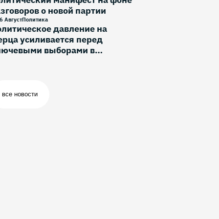
зговоров о новой партии
6 Август
Политика
литическое давление на
рца усиливается перед
лючевыми выборами в
ермании
все новости