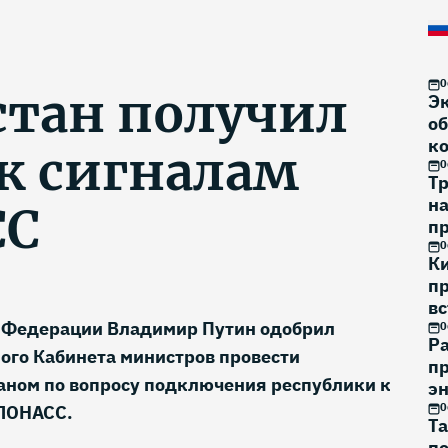
0
стан получил
Э
об
к
 к сигналам
0
Тр
н
СС
п
на
0
К
п
вс
 Федерации Владимир Путин одобрил
0
Р
ого Кабинета министров провести
пр
аном по вопросу подключения республики к
эн
0
ГЛОНАСС.
Та
по