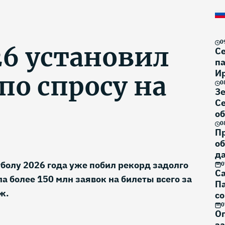
0
6 установил
С
па
И
по спросу на
0
З
Се
об
бе
0
П
о
д
болу 2026 года уже побил рекорд задолго
д
0
Са
ла более 150 млн заявок на билеты всего за
Па
ж.
со
0
О
за