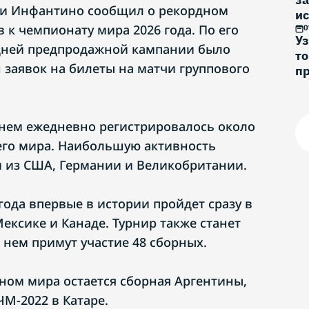
ни Инфантино сообщил о рекордном
ис
 к чемпионату мира 2026 года. По его
0
Уз
 дней предпродажной кампании было
то
 заявок на билеты на матчи группового
п
днем ежедневно регистрировалось около
сего мира. Наибольшую активность
 из США, Германии и Великобритании.
года впервые в истории пройдет сразу в
ексике и Канаде. Турнир также станет
нем примут участие 48 сборных.
ом мира остается сборная Аргентины,
М-2022 в Катаре.