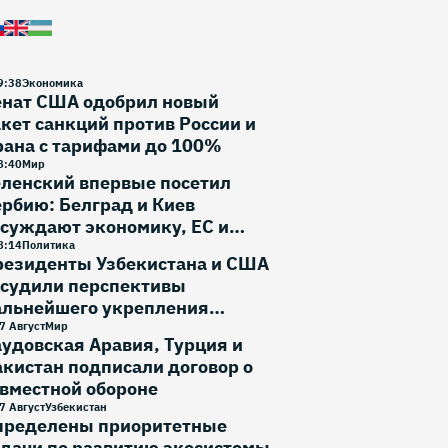
9
:
38
Экономика
енат США одобрил новый
кет санкций против России и
рана с тарифами до 100%
8
:
40
Мир
еленский впервые посетил
рбию: Белград и Киев
суждают экономику, ЕС и
зопасность
8
:
14
Политика
резиденты Узбекистана и США
бсудили перспективы
альнейшего укрепления
вусторонних отношений
7 Август
Мир
удовская Аравия, Турция и
кистан подписали договор о
вместной обороне
7 Август
Узбекистан
пределены приоритетные
дачи по развитию экосистемы