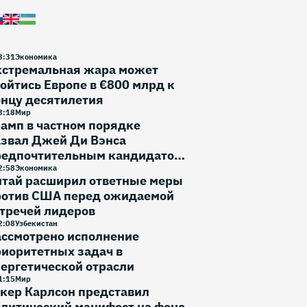
3
:
31
Экономика
кстремальная жара может
ойтись Европе в €800 млрд к
онцу десятилетия
3
:
18
Мир
амп в частном порядке
азвал Джей Ди Вэнса
редпочтительным кандидатом
 выборы 2028 года
2
:
58
Экономика
итай расширил ответные меры
ротив США перед ожидаемой
тречей лидеров
2
:
08
Узбекистан
ассмотрено исполнение
иоритетных задач в
ергетической отрасли
1
:
15
Мир
кер Карлсон представил
литический манифест на фоне