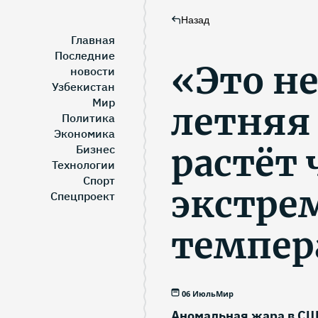
Назад
Главная
Последние
«Это н
новости
Узбекистан
Мир
летняя
Политика
Экономика
растёт
Бизнес
Технологии
Спорт
экстре
Спецпроект
темпер
06 Июль
Мир
Аномальная жара в СШ