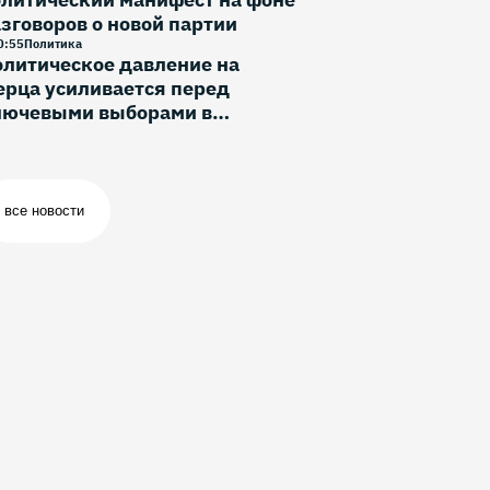
зговоров о новой партии
0
:
55
Политика
литическое давление на
рца усиливается перед
лючевыми выборами в
ермании
все новости