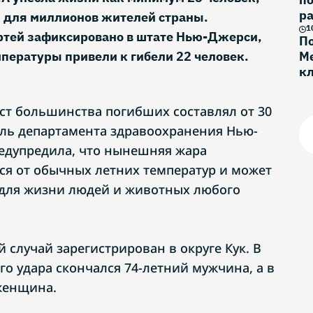
ра
й для миллионов жителей страны.
1
ртей зафиксировано в штате Нью-Джерси,
По
пературы привели к гибели 22 человек.
Ме
к
Г
ст большинства погибших составлял от 30
тель департамента здравоохранения Нью-
едупредила, что нынешняя жара
ся от обычных летних температур и может
 для жизни людей и животных любого
случай зарегистрирован в округе Кук. В
о удара скончался 74-летний мужчина, а в
женщина.