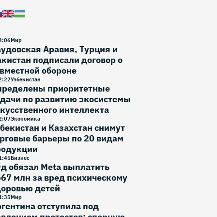
3
:
06
Мир
удовская Аравия, Турция и
кистан подписали договор о
вместной обороне
2
:
22
Узбекистан
пределены приоритетные
дачи по развитию экосистемы
кусственного интеллекта
2
:
07
Экономика
бекистан и Казахстан снимут
рговые барьеры по 20 видам
родукции
1
:
45
Бизнес
д обязал Meta выплатить
67 млн за вред психическому
доровью детей
1
:
35
Мир
гентина отступила под
влением протестов: спорную