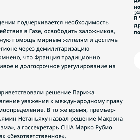
н
и
1
В 
ении подчеркивается необходимость
др
ействия в Газе, освободить заложников,
п
рную помощь мирным жителям и достичь
егионе через демилитаризацию
омнено, что Франция традиционно
ливое и долгосрочное урегулирование на
приветствовали решение Парижа,
явление уважения к международному праву
моопределение. В то же время, премьер-
ьямин Нетаньяху назвал решение Макрона
ма», а госсекретарь США Марко Рубио
ак «безответственное».