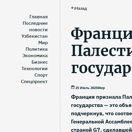
Назад
Главная
Последние
Франци
новости
Узбекистан
Мир
Палест
Политика
Экономика
госуда
Бизнес
Технологии
Спорт
Спецпроект
25 Июль 2025
Мир
Франция признала Пале
государства — это объ
подчеркнув, что соотв
Генеральной Ассамблее
страной G7, сделавшей