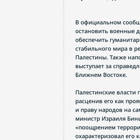
В официальном сообщ
остановить военные д
обеспечить гуманита
стабильного мира в р
Палестины. Также нап
выступает за справед
Ближнем Востоке.
Палестинские власти 
расценив его как про
и праву народов на са
министр Израиля Бин
«поощрением террориз
охарактеризовал его к