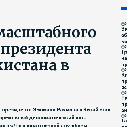
0
масштабного
Э
об
к
 президента
0
Тр
н
истана в
п
на
0
К
п
вс
0
Р
пр
 президента Эмомали Рахмона в Китай стал
эн
0
формальный дипломатический акт:
Та
ого «Договора о вечной дружбе» и
по