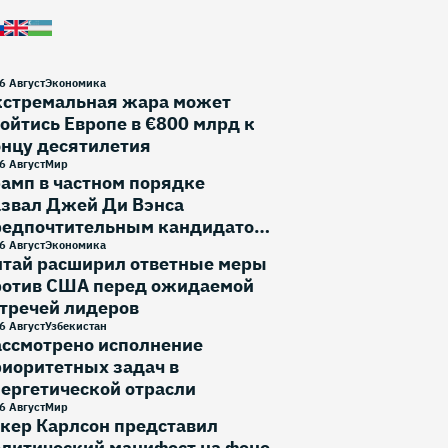
6 Август
Экономика
кстремальная жара может
ойтись Европе в €800 млрд к
онцу десятилетия
6 Август
Мир
амп в частном порядке
азвал Джей Ди Вэнса
редпочтительным кандидатом
 выборы 2028 года
6 Август
Экономика
итай расширил ответные меры
ротив США перед ожидаемой
тречей лидеров
6 Август
Узбекистан
ассмотрено исполнение
иоритетных задач в
ергетической отрасли
6 Август
Мир
кер Карлсон представил
литический манифест на фоне