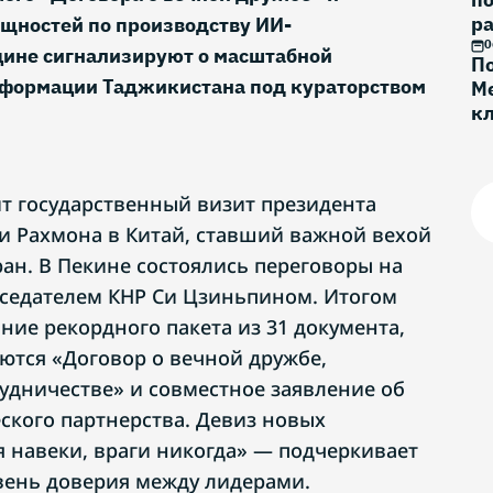
ра
щностей по производству ИИ-
0
цине сигнализируют о масштабной
По
сформации Таджикистана под кураторством
Ме
к
Г
ит государственный визит президента
 Рахмона в Китай, ставший важной вехой
ран. В Пекине состоялись переговоры на
седателем КНР Си Цзиньпином. Итогом
ние рекордного пакета из 31 документа,
ются «Договор о вечной дружбе,
рудничестве» и совместное заявление об
еского партнерства. Девиз новых
 навеки, враги никогда» — подчеркивает
вень доверия между лидерами.