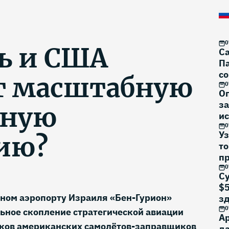
0
ь и США
Са
Па
со
т масштабную
0
О
за
шную
ис
0
Уз
ию?
то
п
0
Су
$5
ном аэропорту Израиля «Бен-Гурион»
з
0
ьное скопление стратегической авиации
Ар
ков американских самолётов-заправщиков
да