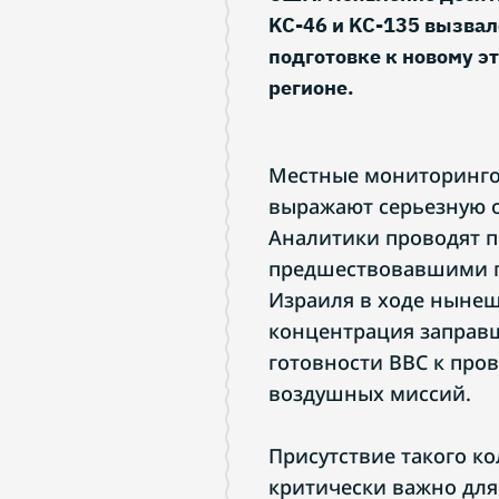
KC-46 и KC-135 вызва
подготовке к новому э
регионе.
Местные мониторинго
выражают серьезную о
Аналитики проводят п
предшествовавшими п
Израиля в ходе нынеш
концентрация заправ
готовности ВВС к про
воздушных миссий.
Присутствие такого к
критически важно для