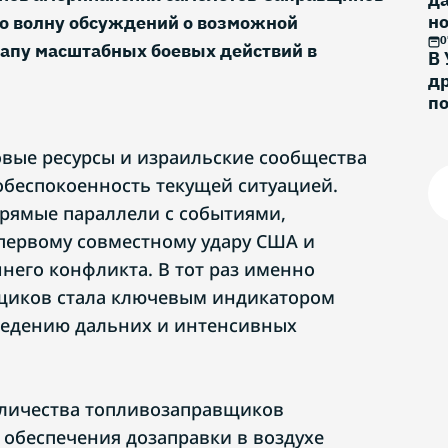
н
ло волну обсуждений о возможной
и
0
тапу масштабных боевых действий в
В 
др
п
вые ресурсы и израильские сообщества
беспокоенность текущей ситуацией.
рямые параллели с событиями,
ервому совместному удару США и
него конфликта. В тот раз именно
щиков стала ключевым индикатором
ведению дальних и интенсивных
оличества топливозаправщиков
 обеспечения дозаправки в воздухе