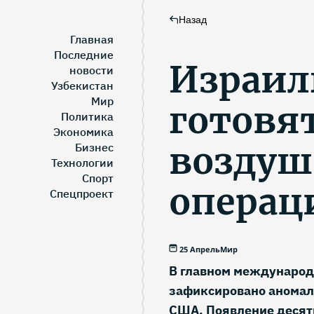
Назад
Главная
Последние
Израил
новости
Узбекистан
Мир
готовя
Политика
Экономика
возду
Бизнес
Технологии
Спорт
операц
Спецпроект
25 Апрель
Мир
В главном международ
зафиксировано аномал
США. Появление десят