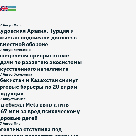
7 Август
Мир
удовская Аравия, Турция и
кистан подписали договор о
вместной обороне
7 Август
Узбекистан
пределены приоритетные
дачи по развитию экосистемы
кусственного интеллекта
7 Август
Экономика
бекистан и Казахстан снимут
рговые барьеры по 20 видам
родукции
7 Август
Бизнес
д обязал Meta выплатить
67 млн за вред психическому
доровью детей
7 Август
Мир
гентина отступила под
влением протестов: спорную