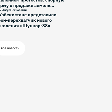
орму о продаже земель
ностранцам исключили
7 Август
Технологии
Узбекистане представили
он-перехватчик нового
околения «Шункор-88»
все новости