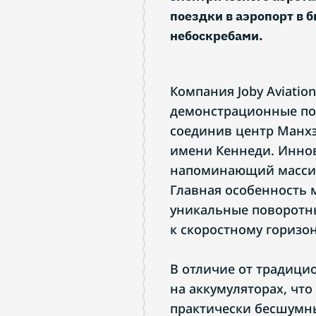
поездки в аэропорт в 
небоскребами.
Компания Joby Aviatio
демонстрационные пол
соединив центр Манх
имени Кеннеди. Инно
напоминающий массивн
Главная особенность
уникальные поворотн
к скоростному горизо
В отличие от традицио
на аккумуляторах, что
практически бесшумны