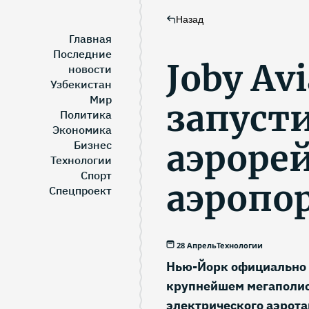
Назад
Главная
Последние
Joby Avi
новости
Узбекистан
Мир
запуст
Политика
Экономика
аэрорей
Бизнес
Технологии
Спорт
аэропо
Спецпроект
28 Апрель
Технологии
Нью-Йорк официально в
крупнейшем мегаполис
электрического аэрота