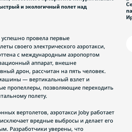
С
быстрый и экологичный полет над
па
И
n успешно провела первые
еты своего электрического аэротакси,
эттена с международным аэропортом
вационный аппарат, внешне
ый дрон, рассчитан на пять человек.
 машины — вертикальный взлет и
ые пропеллеры, позволяющие переходить
нтальному полету.
нных вертолетов, аэротакси Joby работает
 исключает вредные выбросы и делает его
м. Разработчики уверены, что