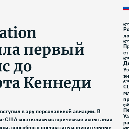
1
ation
Ро
ло
1
ила первый
П
ст
1
с до
Д
Уз
эн
рта Кеннеди
1
С
м
п
1
П
ступил в эру персональной авиации. В
У
е США состоялись исторические испытания
р
кси, способного превратить изнурительные
0