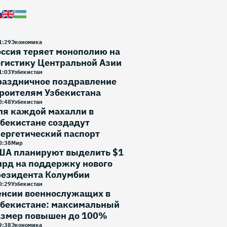
1
:
29
Экономика
ссия теряет монополию на
гистику Центральной Азии
1
:
03
Узбекистан
раздничное поздравление
роителям Узбекистана
0
:
48
Узбекистан
ля каждой махалли в
бекистане создадут
ергетический паспорт
0
:
38
Мир
ША планируют выделить $1
лрд на поддержку нового
резидента Колумбии
0
:
29
Узбекистан
енсии военнослужащих в
збекистане: максимальный
азмер повышен до 100%
9
:
38
Экономика