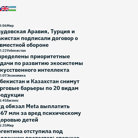
3
:
06
Мир
удовская Аравия, Турция и
кистан подписали договор о
вместной обороне
2
:
22
Узбекистан
пределены приоритетные
дачи по развитию экосистемы
кусственного интеллекта
2
:
07
Экономика
бекистан и Казахстан снимут
рговые барьеры по 20 видам
родукции
1
:
45
Бизнес
д обязал Meta выплатить
67 млн за вред психическому
доровью детей
1
:
35
Мир
гентина отступила под
влением протестов: спорную