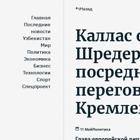
Назад
Главная
Последние
Каллас 
новости
Узбекистан
Мир
Шредер
Политика
Экономика
посред
Бизнес
Технологии
Спорт
перегов
Спецпроект
Кремл
11 Май
Политика
Глава европейской дип