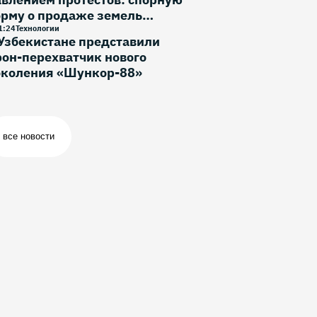
орму о продаже земель
ностранцам исключили
1
:
24
Технологии
Узбекистане представили
он-перехватчик нового
околения «Шункор-88»
все новости