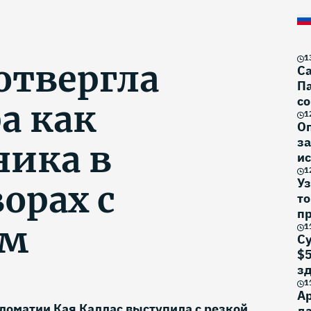
1
отвергла
Са
Па
со
а как
1
О
за
ника в
ис
1
Уз
орах с
то
п
ем
1
Су
$5
з
1
Ар
ломатии Кая Каллас выступила с резкой
да