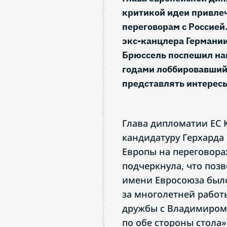
критикой идеи привле
переговорам с Россией
экс-канцлера Германи
Брюссель поспешил нап
годами лоббировавший 
представлять интерес
Глава дипломатии ЕС 
кандидатуру Герхарда
Европы на переговорах
подчеркнула, что поз
имени Евросоюза было
за многолетней работ
дружбы с Владимиром
по обе стороны стола»