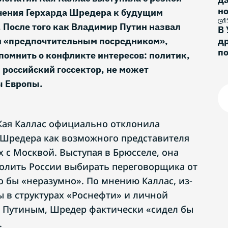
н
чения Герхарда Шредера к будущим
и
1
. После того как Владимир Путин назвал
В 
и «предпочтительным посредником»,
др
п
омнить о конфликте интересов: политик,
российский госсектор, не может
ы Европы.
Кая Каллас официально отклонила
 Шредера как возможного представителя
 с Москвой. Выступая в Брюсселе, она
волить России выбирать переговорщика от
 бы «неразумно». По мнению Каллас, из-
ы в структурах «Роснефти» и личной
 Путиным, Шредер фактически «сидел бы
.