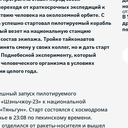
н
переходя от краткосрочных экспедиций к
и
1
твию человека на околоземной орбите. С
В 
успешно стартовал пилотируемый корабль
др
п
ый везет на национальную станцию
состав экипажа. Тройке тайконавтов
инять смену у своих коллег, но и дать старт
 Поднебесной эксперименту, который
человеческого организма в условиях
и целого года.
ешный запуск пилотируемого
 «Шэньчжоу-23» к национальной
«Тяньгун». Старт состоялся с космодрома
ье в 23:08 по пекинскому времени.
 отделился от ракеты-носителя и вышел