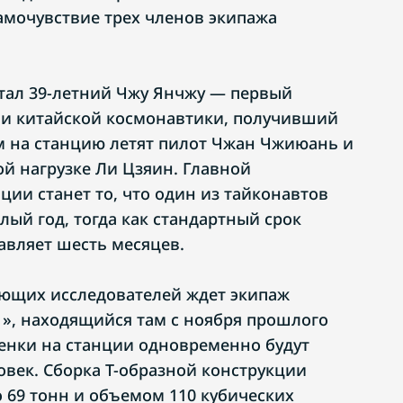
самочувствие трех членов экипажа
тал 39-летний Чжу Янчжу — первый
ии китайской космонавтики, получивший
им на станцию летят пилот Чжан Чжиюань и
ой нагрузке Ли Цзяин. Главной
ции станет то, что один из тайконавтов
лый год, тогда как стандартный срок
авляет шесть месяцев.
ающих исследователей ждет экипаж
», находящийся там с ноября прошлого
менки на станции одновременно будут
овек. Сборка Т-образной конструкции
о 69 тонн и объемом 110 кубических