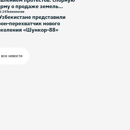
орму о продаже земель
ностранцам исключили
1
:
24
Технологии
Узбекистане представили
он-перехватчик нового
околения «Шункор-88»
все новости