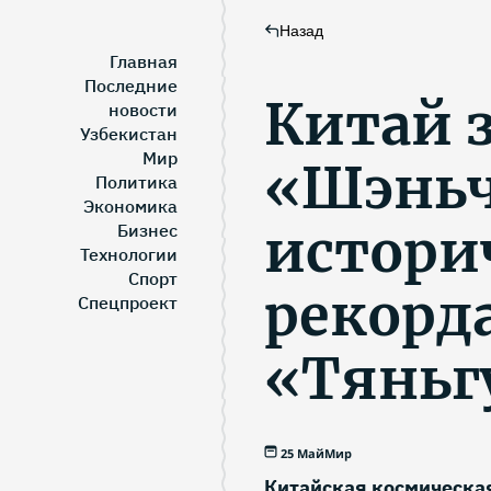
Назад
Главная
Последние
Китай 
новости
Узбекистан
Мир
«Шэньч
Политика
Экономика
истори
Бизнес
Технологии
Спорт
рекорд
Спецпроект
«Тяньг
25 Май
Мир
Китайская космическая