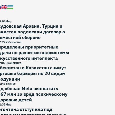
3
:
06
Мир
удовская Аравия, Турция и
кистан подписали договор о
вместной обороне
2
:
22
Узбекистан
пределены приоритетные
дачи по развитию экосистемы
кусственного интеллекта
2
:
07
Экономика
бекистан и Казахстан снимут
рговые барьеры по 20 видам
родукции
1
:
45
Бизнес
д обязал Meta выплатить
67 млн за вред психическому
доровью детей
1
:
35
Мир
гентина отступила под
влением протестов: спорную