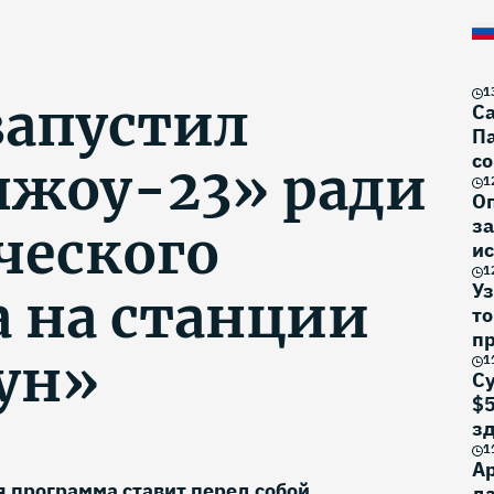
1
запустил
Са
Па
со
жоу-23» ради
1
О
за
ческого
ис
1
Уз
а на станции
то
п
ун»
1
Су
$5
з
1
Ар
 программа ставит перед собой
да