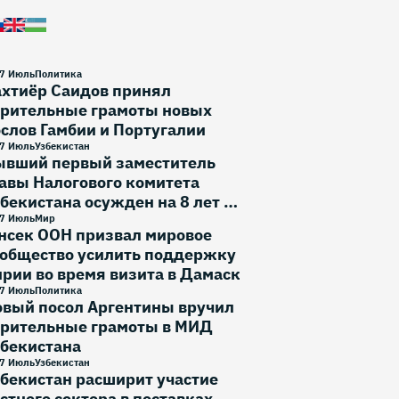
7 Июль
Политика
ахтиёр Саидов принял
ерительные грамоты новых
слов Гамбии и Португалии
7 Июль
Узбекистан
ывший первый заместитель
авы Налогового комитета
бекистана осужден на 8 лет и
месяца
7 Июль
Мир
нсек ООН призвал мировое
ообщество усилить поддержку
рии во время визита в Дамаск
7 Июль
Политика
овый посол Аргентины вручил
ерительные грамоты в МИД
збекистана
7 Июль
Узбекистан
бекистан расширит участие
стного сектора в поставках