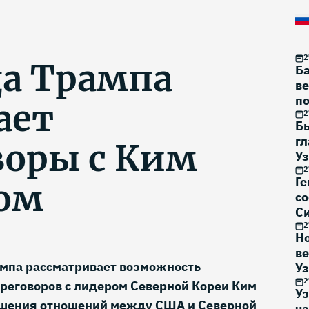
2
а Трампа
Б
в
по
ает
2
Б
гл
воры с Ким
Уз
2 
2
Ге
ом
с
Си
2
Н
в
мпа рассматривает возможность
У
2
реговоров с лидером Северной Кореи Ким
Уз
чшения отношений между США и Северной
ча