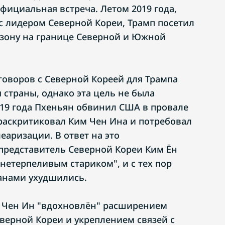
фициальная встреча. Летом 2019 года,
 с лидером Северной Кореи, Трамп посетил
зону на границе Северной и Южной
оворов с Северной Кореей для Трампа
 страны, однако эта цель не была
019 года Пхеньян обвинил США в провале
 раскритиковал Ким Чен Ина и потребовал
еаризации. В ответ на это
представитель Северной Кореи Ким Ён
нетерпеливым стариком", и с тех пор
анами ухудшились.
м Чен Ин "вдохновлён" расширением
еверной Кореи и укреплением связей с