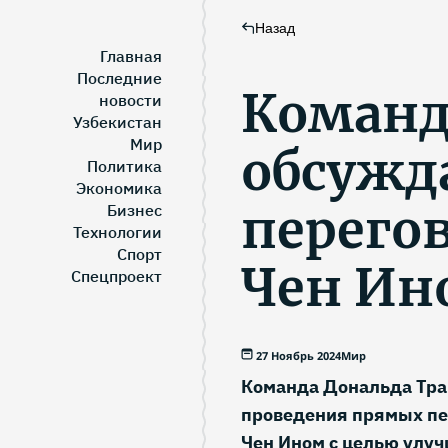
Назад
Главная
Последние
Команд
новости
Узбекистан
Мир
обсужд
Политика
Экономика
перего
Бизнес
Технологии
Спорт
Чен Ин
Спецпроект
27 Ноябрь 2024
Мир
Команда Дональда Тра
проведения прямых пе
Чен Ином с целью улу