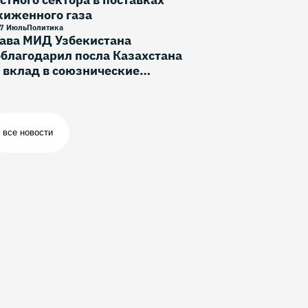
жиженного газа
7 Июль
Политика
лава МИД Узбекистана
благодарил посла Казахстана
 вклад в союзнические
тношения
все новости