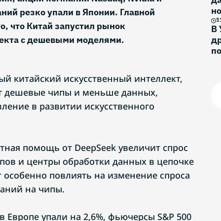
н
ний резко упали в Японии. Главной
и
1
о, что Китай запустил рынок
В 
лекта с дешевыми моделями.
др
п
вый китайский искусственный интеллект,
ет дешевые чипы и меньше данных,
вление в развитии искусственного
атная помощь от DeepSeek увеличит спрос
пов и центры обработки данных в цепочке
ет особенно повлиять на изменение спроса
аний на чипы.
в Европе упали на 2,6%, фьючерсы S&P 500