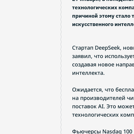
технологических компа
причиной этому стало т
искусственного интел
Стартап DeepSeek, но
заявил, что использу
создавая новое напра
интеллекта.
Ожидается, что беспл
на производителей чи
поставок AI. Это мож
технологических комп
Фьючерсы Nasdaq 100 