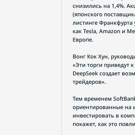
снизились на 1,4%. Акц
(японского поставщика
листинге Франкфурта 
как Tesla, Amazon и M
Европе.
Вонг Кок Хун, руково
«Эти торги приведут 
DeepSeek создает воз
трейдеров».
Тем временем SoftBank
ориентированные на и
инвестировать в компа
покажет, как это повли