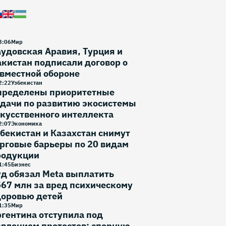
3
:
06
Мир
удовская Аравия, Турция и
кистан подписали договор о
вместной обороне
2
:
22
Узбекистан
пределены приоритетные
дачи по развитию экосистемы
кусственного интеллекта
2
:
07
Экономика
бекистан и Казахстан снимут
рговые барьеры по 20 видам
родукции
1
:
45
Бизнес
д обязал Meta выплатить
67 млн за вред психическому
доровью детей
1
:
35
Мир
гентина отступила под
влением протестов: спорную