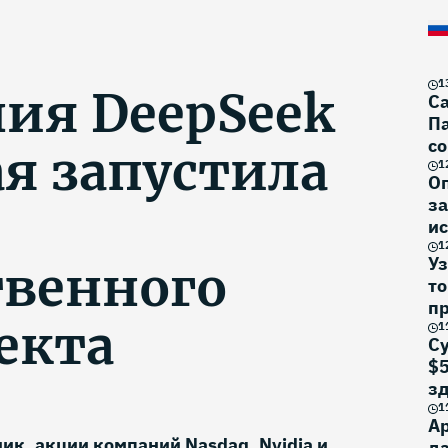
1
ия DeepSeek
Са
Па
со
ая запустила
1
О
за
ис
1
Уз
твенного
то
п
екта
1
Су
$5
з
1
Ар
ик, акции компаний Nasdaq, Nvidia и
да