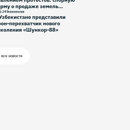
орму о продаже земель
ностранцам исключили
1
:
24
Технологии
Узбекистане представили
он-перехватчик нового
околения «Шункор-88»
все новости