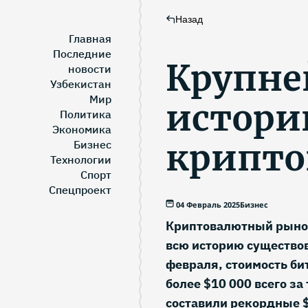
Назад
Главная
Последние
Крупне
новости
Узбекистан
Мир
истори
Политика
Экономика
крипт
Бизнес
Технологии
Спорт
Спецпроект
04 Февраль 2025
Бизнес
Криптовалютный рынок
всю историю существов
февраля, стоимость би
более $10 000 всего з
составили рекордные 