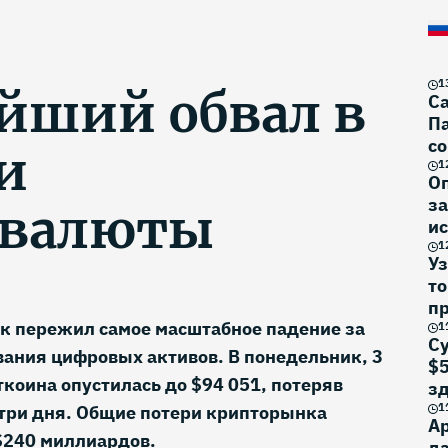
1
йший обвал в
Са
Па
со
и
1
О
за
овалюты
ис
1
Уз
то
п
 пережил самое масштабное падение за
1
Су
ания цифровых активов. В понедельник, 3
$5
ткоина опустилась до $94 051, потеряв
з
1
а три дня. Общие потери крипторынка
Ар
$240 миллиардов.
да