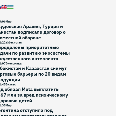
3
:
06
Мир
удовская Аравия, Турция и
кистан подписали договор о
вместной обороне
2
:
22
Узбекистан
пределены приоритетные
дачи по развитию экосистемы
кусственного интеллекта
2
:
07
Экономика
бекистан и Казахстан снимут
рговые барьеры по 20 видам
родукции
1
:
45
Бизнес
д обязал Meta выплатить
67 млн за вред психическому
доровью детей
1
:
35
Мир
гентина отступила под
влением протестов: спорную