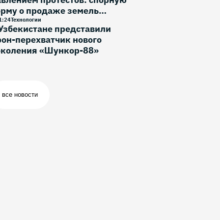
орму о продаже земель
ностранцам исключили
1
:
24
Технологии
Узбекистане представили
он-перехватчик нового
околения «Шункор-88»
все новости