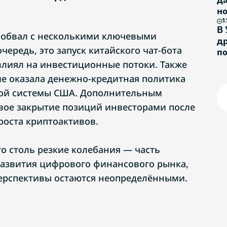
н
и
1
В 
 обвал с несколькими ключевыми
др
чередь, это запуск китайского чат-бота
п
влиял на инвестиционные потоки. Также
е оказала денежно-кредитная политика
ой системы США. Дополнительным
вое закрытие позиций инвесторами после
роста криптоактивов.
то столь резкие колебания — часть
развития цифрового финансового рынка,
ерспективы остаются неопределёнными.