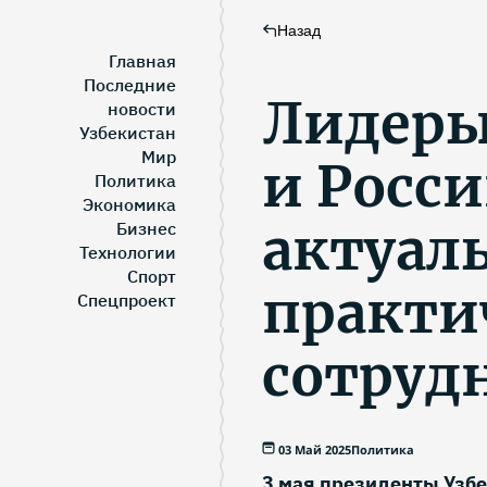
Назад
Главная
Последние
Лидеры
новости
Узбекистан
Мир
и Росс
Политика
Экономика
актуал
Бизнес
Технологии
Спорт
практи
Спецпроект
сотруд
03 Май 2025
Политика
3 мая президенты Узб