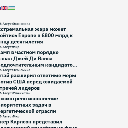
6 Август
Экономика
кстремальная жара может
ойтись Европе в €800 млрд к
онцу десятилетия
6 Август
Мир
амп в частном порядке
азвал Джей Ди Вэнса
редпочтительным кандидатом
 выборы 2028 года
6 Август
Экономика
итай расширил ответные меры
ротив США перед ожидаемой
тречей лидеров
6 Август
Узбекистан
ассмотрено исполнение
иоритетных задач в
ергетической отрасли
6 Август
Мир
кер Карлсон представил
литический манифест на фоне