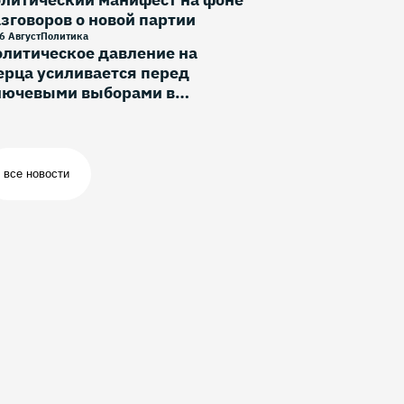
зговоров о новой партии
6 Август
Политика
литическое давление на
рца усиливается перед
лючевыми выборами в
ермании
все новости