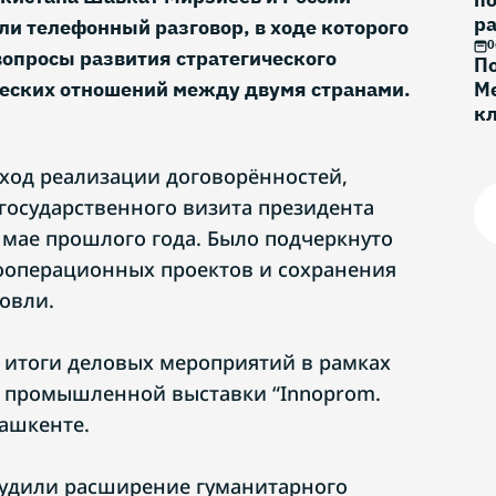
ра
и телефонный разговор, в ходе которого
0
опросы развития стратегического
По
ческих отношений между двумя странами.
Ме
к
Г
ход реализации договорённостей,
 государственного визита президента
в мае прошлого года. Было подчеркнуто
ооперационных проектов и сохранения
овли.
 итоги деловых мероприятий в рамках
 промышленной выставки “Innoprom.
Ташкенте.
судили расширение гуманитарного