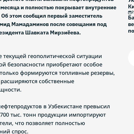
К
 месяца и полностью покрывает внутренние
2
. Об этом сообщил первый заместитель
Б
Умид Мамадаминов после совещания под
в
по
езидента Шавката Мирзиёева.
не текущей геополитической ситуации
ой безопасности приобретают особое
е только формируются топливные резервы,
 расширяются собственные
щности.
ефтепродуктов в Узбекистане превысил
–700 тыс. тонн продукции импортируют
ели, что позволяет полностью
ний спрос.