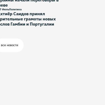
иеве
7 Июль
Политика
ахтиёр Саидов принял
ерительные грамоты новых
слов Гамбии и Португалии
все новости