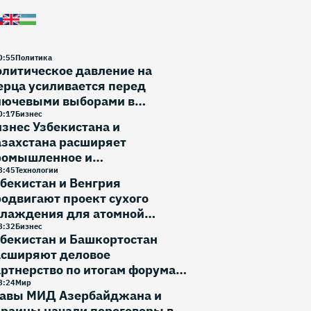
0
:
55
Политика
литическое давление на
рца усиливается перед
лючевыми выборами в
ермании
0
:
17
Бизнес
знес Узбекистана и
азахстана расширяет
ромышленное и
вестиционное сотрудничество
8
:
45
Технологии
бекистан и Венгрия
одвигают проект сухого
хлаждения для атомной
нергетики
8
:
32
Бизнес
бекистан и Башкортостан
асширяют деловое
ртнерство по итогам форума в
фе
8
:
24
Мир
лавы МИД Азербайджана и
раины начали переговоры в