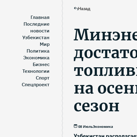
Назад
Главная
Последние
Минэне
новости
Узбекистан
Мир
достат
Политика
Экономика
топлив
Бизнес
Технологии
Спорт
на осе
Спецпроект
сезон
08 Июль
Экономика
Узбекистан располага