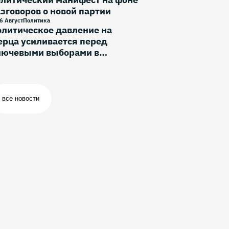
зговоров о новой партии
6 Август
Политика
литическое давление на
рца усиливается перед
лючевыми выборами в
ермании
все новости