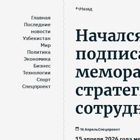
Назад
Главная
Последние
Началс
новости
Узбекистан
Мир
подпис
Политика
Экономика
мемора
Бизнес
Технологии
Спорт
страте
Спецпроект
сотруд
16 Апрель
Спецпроект
15 апреля 2026 года м