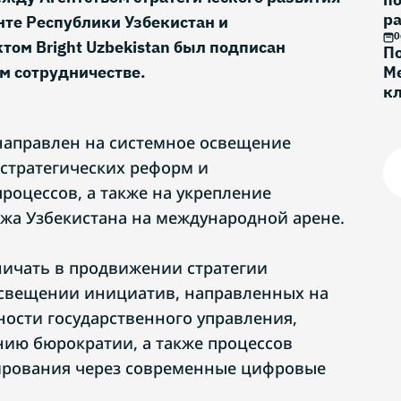
ра
те Республики Узбекистан и
0
ом Bright Uzbekistan был подписан
По
м сотрудничестве.
Ме
к
Г
аправлен на системное освещение
 стратегических реформ и
оцессов, а также на укрепление
жа Узбекистана на международной арене.
ничать в продвижении стратегии
 освещении инициатив, направленных на
ости государственного управления,
ию бюрократии, а также процессов
нирования через современные цифровые