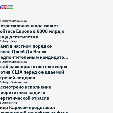
6 Август
Экономика
кстремальная жара может
ойтись Европе в €800 млрд к
онцу десятилетия
6 Август
Мир
амп в частном порядке
азвал Джей Ди Вэнса
редпочтительным кандидатом
 выборы 2028 года
6 Август
Экономика
итай расширил ответные меры
ротив США перед ожидаемой
тречей лидеров
6 Август
Узбекистан
ассмотрено исполнение
иоритетных задач в
ергетической отрасли
6 Август
Мир
кер Карлсон представил
литический манифест на фоне