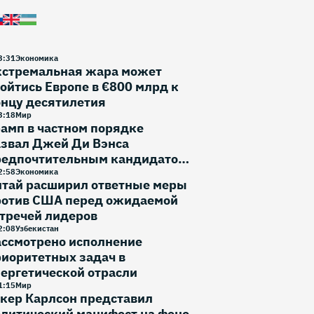
3
:
31
Экономика
кстремальная жара может
ойтись Европе в €800 млрд к
онцу десятилетия
3
:
18
Мир
амп в частном порядке
азвал Джей Ди Вэнса
редпочтительным кандидатом
 выборы 2028 года
2
:
58
Экономика
итай расширил ответные меры
ротив США перед ожидаемой
тречей лидеров
2
:
08
Узбекистан
ассмотрено исполнение
иоритетных задач в
ергетической отрасли
1
:
15
Мир
кер Карлсон представил
литический манифест на фоне