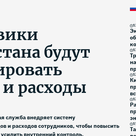
1
вики
Э
об
к
стана будут
1
Тр
н
ировать
п
на
1
К
 и расходы
п
вс
1
Р
пр
ая служба внедряет систему
эн
1
в и расходов сотрудников, чтобы повысить
Та
 усилить внутренний контроль.
по