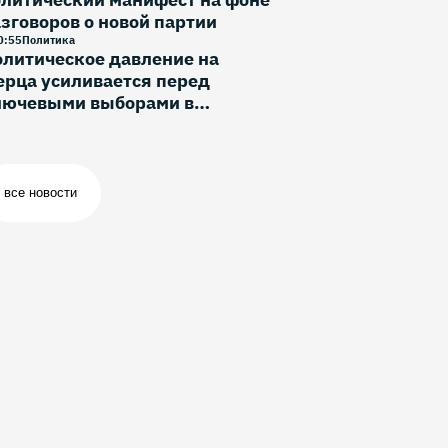
зговоров о новой партии
0
:
55
Политика
литическое давление на
рца усиливается перед
лючевыми выборами в
ермании
все новости