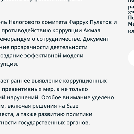
ра
1
По
ель Налогового комитета Фаррух Пулатов и
Ме
о противодействию коррупции Акмал
к
Г
еморандум о сотрудничестве. Документ
ние прозрачности деятельности
создание эффективной модели
упции.
вает раннее выявление коррупционных
 превентивных мер, а не только
ий нарушений. Особое внимание уделено
м, включая решения на базе
лекта, а также развитию политики
тности государственных органов.