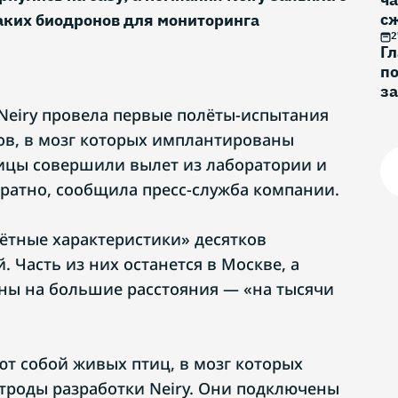
с
аких биодронов для мониторинга
2
Г
по
за
о
Neiry провела первые полёты-испытания
ов, в мозг которых имплантированы
ицы совершили вылет из лаборатории и
ратно, сообщила пресс-служба компании.
лётные характеристики» десятков
 Часть из них останется в Москве, а
ены на большие расстояния — «на тысячи
т собой живых птиц, в мозг которых
роды разработки Neiry. Они подключены