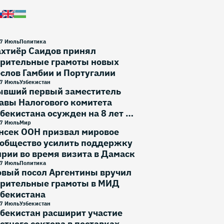
7 Июль
Политика
ахтиёр Саидов принял
ерительные грамоты новых
слов Гамбии и Португалии
7 Июль
Узбекистан
ывший первый заместитель
авы Налогового комитета
бекистана осужден на 8 лет и
месяца
7 Июль
Мир
нсек ООН призвал мировое
ообщество усилить поддержку
рии во время визита в Дамаск
7 Июль
Политика
овый посол Аргентины вручил
ерительные грамоты в МИД
збекистана
7 Июль
Узбекистан
бекистан расширит участие
стного сектора в поставках