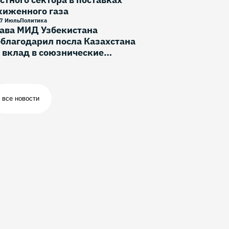
жиженного газа
7 Июль
Политика
лава МИД Узбекистана
благодарил посла Казахстана
 вклад в союзнические
тношения
все новости