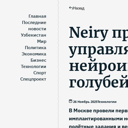
Назад
Главная
Последние
Neiry п
новости
Узбекистан
Мир
управл
Политика
Экономика
нейрои
Бизнес
Технологии
Спорт
голубе
Спецпроект
26 Ноябрь 2025
Технологии
В Москве провели перв
имплантированными н
полётные задания и вер