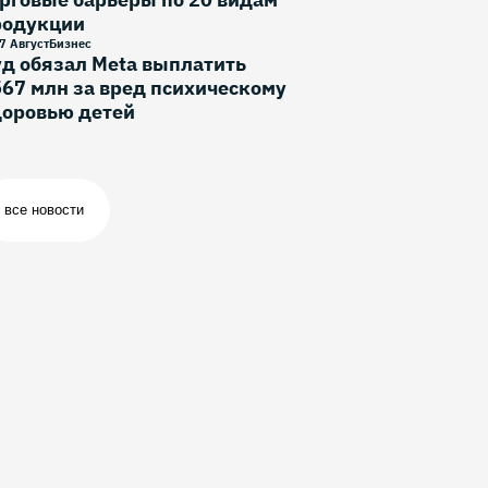
родукции
7 Август
Бизнес
д обязал Meta выплатить
67 млн за вред психическому
доровью детей
все новости