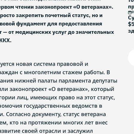
п
рвом чтении законопроект «О ветеранах».
0
росто закрепить почетный статус, но и
Су
вовой фундамент для предоставления
$5
з
т — от медицинских услуг до значительных
ЖКХ.
уется новая система правовой и
аждан с многолетним стажем работы. В
дания нижней палаты парламента депутаты
ли законопроект «О ветеранах», который
гории лиц, имеющих право на этот статус,
номочия государственных ведомств в
. Согласно документу, статус ветерана
ем, кто на протяжении многих лет внес
азвитие своей отрасли и заслужил