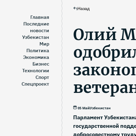
Назад
Главная
Последние
Олий 
новости
Узбекистан
Мир
одобри
Политика
Экономика
законо
Бизнес
Технологии
Спорт
ветера
Спецпроект
05 Май
Узбекистан
Парламент Узбекистан
государственной подд
добросовестному труду