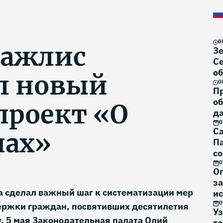
0
Мажлис
З
Се
об
л новый
бе
0
П
о
проект «О
д
д
0
Са
нах»
Па
со
0
О
за
а сделал важный шаг к систематизации мер
ис
0
ержки граждан, посвятивших десятилетия
Уз
. 5 мая Законодательная палата Олий
то