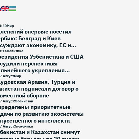
8
:
40
Мир
еленский впервые посетил
рбию: Белград и Киев
суждают экономику, ЕС и
зопасность
8
:
14
Политика
резиденты Узбекистана и США
бсудили перспективы
альнейшего укрепления
вусторонних отношений
7 Август
Мир
удовская Аравия, Турция и
кистан подписали договор о
вместной обороне
7 Август
Узбекистан
пределены приоритетные
дачи по развитию экосистемы
кусственного интеллекта
7 Август
Экономика
бекистан и Казахстан снимут
рговые барьеры по 20 видам