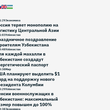
1
:
29
Экономика
ссия теряет монополию на
гистику Центральной Азии
1
:
03
Узбекистан
раздничное поздравление
роителям Узбекистана
0
:
48
Узбекистан
ля каждой махалли в
бекистане создадут
ергетический паспорт
0
:
38
Мир
ША планируют выделить $1
лрд на поддержку нового
резидента Колумбии
0
:
29
Узбекистан
енсии военнослужащих в
збекистане: максимальный
азмер повышен до 100%
9
:
38
Экономика