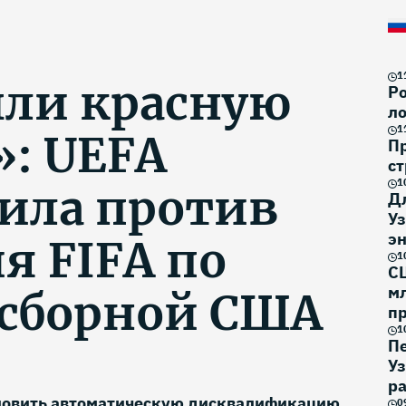
1
ли красную
Ро
ло
1
: UEFA
П
ст
1
ила против
Д
Уз
эн
я FIFA по
1
С
м
 сборной США
п
1
П
У
р
новить автоматическую дисквалификацию
0