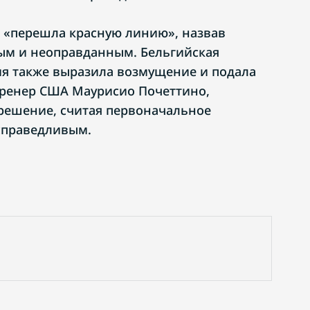
FA «перешла красную линию», назвав
м и неоправданным. Бельгийская
я также выразила возмущение и подала
тренер США Маурисио Почеттино,
решение, считая первоначальное
справедливым.