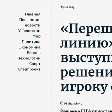
Назад
Главная
Последние
«Переш
новости
Узбекистан
Мир
линию»
Политика
Экономика
выступ
Бизнес
Технологии
Спорт
решени
Спецпроект
игроку
06 Июль
Мир
Решение FIFA приоста