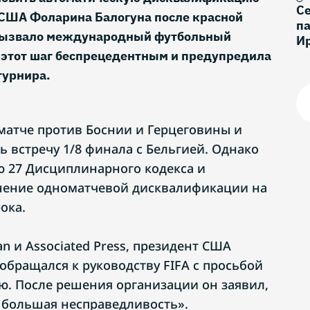
С
США Фоларина Балогуна после красной
па
 вызвало международный футбольный
И
 этот шаг беспрецедентным и предупредила
турнира.
 матче против Боснии и Герцеговины и
 встречу 1/8 финала с Бельгией. Однако
ю 27 Дисциплинарного кодекса и
нение одноматчевой дисквалификации на
ока.
n и Associated Press, президент США
обращался к руководству FIFA с просьбой
ю. После решения организации он заявил,
 большая несправедливость».