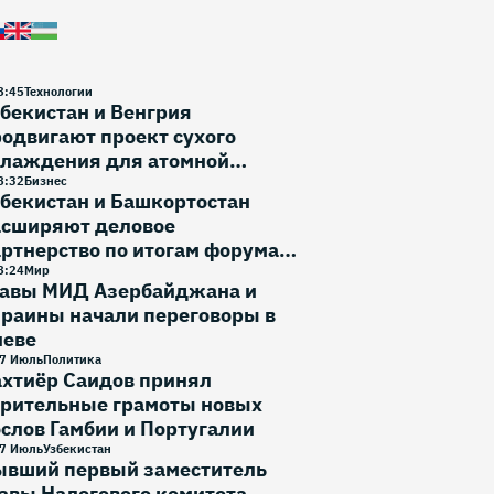
8
:
45
Технологии
бекистан и Венгрия
одвигают проект сухого
хлаждения для атомной
нергетики
8
:
32
Бизнес
бекистан и Башкортостан
асширяют деловое
ртнерство по итогам форума в
фе
8
:
24
Мир
лавы МИД Азербайджана и
раины начали переговоры в
иеве
7 Июль
Политика
ахтиёр Саидов принял
ерительные грамоты новых
слов Гамбии и Португалии
7 Июль
Узбекистан
ывший первый заместитель
авы Налогового комитета