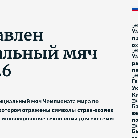
0
авлен
Уз
пр
о
альный мяч
э
0
Уз
р
26
па
У
0
Г
Ук
К
циальный мяч Чемпионата мира по
2
Б
 котором отражены символы стран-хозяек
в
ы инновационные технологии для системы
по
2
Б
гл