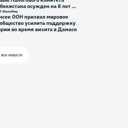
бекистана осужден на 8 лет и
месяца
7 Июль
Мир
нсек ООН призвал мировое
ообщество усилить поддержку
рии во время визита в Дамаск
все новости