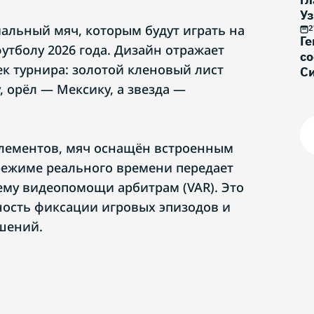
Уз
льный мяч, которым будут играть на
2 
2
Ге
утболу 2026 года. Дизайн отражает
с
ек турнира: золотой кленовый лист
Си
 орёл — Мексику, а звезда —
лементов, мяч оснащён встроенным
режиме реального времени передает
ему видеопомощи арбитрам (VAR). Это
ость фиксации игровых эпизодов и
шений.