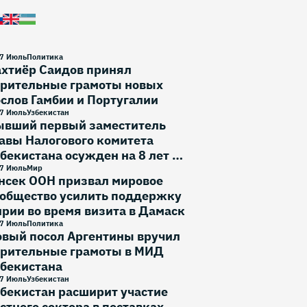
7 Июль
Политика
ахтиёр Саидов принял
ерительные грамоты новых
слов Гамбии и Португалии
7 Июль
Узбекистан
ывший первый заместитель
авы Налогового комитета
бекистана осужден на 8 лет и
месяца
7 Июль
Мир
нсек ООН призвал мировое
ообщество усилить поддержку
рии во время визита в Дамаск
7 Июль
Политика
овый посол Аргентины вручил
ерительные грамоты в МИД
збекистана
7 Июль
Узбекистан
бекистан расширит участие
стного сектора в поставках