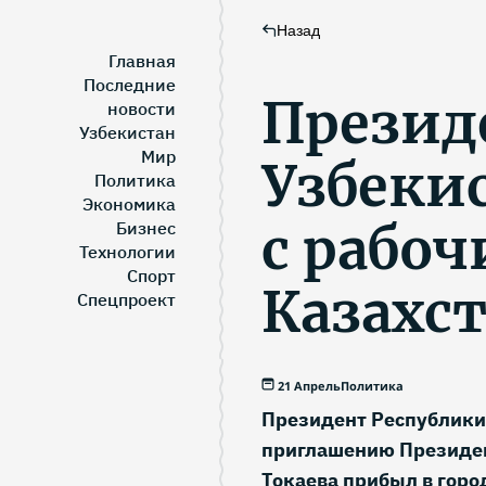
Назад
Главная
Последние
Презид
новости
Узбекистан
Мир
Узбеки
Политика
Экономика
с рабо
Бизнес
Технологии
Спорт
Казахс
Спецпроект
21 Апрель
Политика
Президент Республики
приглашению Президен
Токаева прибыл в горо