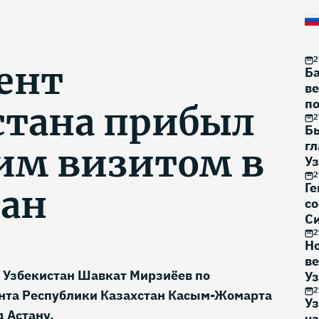
2
ент
Б
в
по
стана прибыл
2
Б
гл
чим визитом в
Уз
2 
2
Ге
тан
с
Си
2
Н
в
 Узбекистан Шавкат Мирзиёев по
У
2
та Республики Казахстан Касым-Жомарта
Уз
д Астану.
ча