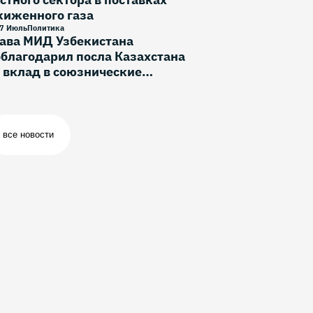
жиженного газа
7 Июль
Политика
лава МИД Узбекистана
благодарил посла Казахстана
 вклад в союзнические
тношения
все новости