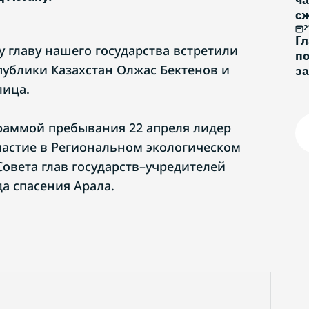
с
2
Г
 главу нашего государства встретили
по
ублики Казахстан Олжас Бектенов и
за
о
лица.
граммой пребывания 22 апреля лидер
частие в Региональном экологическом
Совета глав государств–учредителей
а спасения Арала.