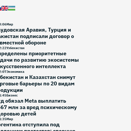
3
:
06
Мир
удовская Аравия, Турция и
кистан подписали договор о
вместной обороне
2
:
22
Узбекистан
пределены приоритетные
дачи по развитию экосистемы
кусственного интеллекта
2
:
07
Экономика
бекистан и Казахстан снимут
рговые барьеры по 20 видам
родукции
1
:
45
Бизнес
д обязал Meta выплатить
67 млн за вред психическому
доровью детей
1
:
35
Мир
гентина отступила под
влением протестов: спорную