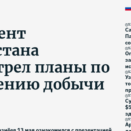
1
ент
Са
Па
со
стана
1
О
за
трел планы по
ис
1
Уз
ению добычи
то
п
1
Су
$5
з
1
Ар
зиёев 13 мая ознакомился с презентацией
да