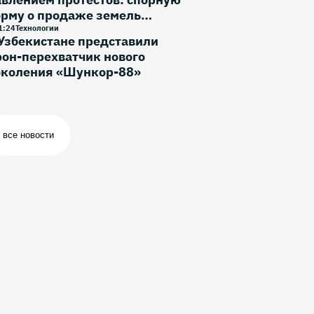
орму о продаже земель
ностранцам исключили
1
:
24
Технологии
Узбекистане представили
он-перехватчик нового
околения «Шункор-88»
все новости