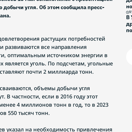
н
ю добычи угля. Об этом сообщила пресс-
и
1
ана.
В 
др
п
удовлетворения растущих потребностей
и развиваются все направления
сти, оптимальным источником энергии в
 является уголь. По подсчетам, угольные
оставляют почти 2 миллиарда тонн.
осваиваются, объемы добычи угля
. В частности, если в 2016 году этот
менее 4 миллионов тонн в год, то в 2023
ов 550 тысяч тонн.
в указал на необходимость привлечения