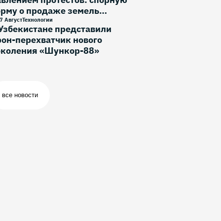
орму о продаже земель
ностранцам исключили
7 Август
Технологии
Узбекистане представили
он-перехватчик нового
околения «Шункор-88»
все новости