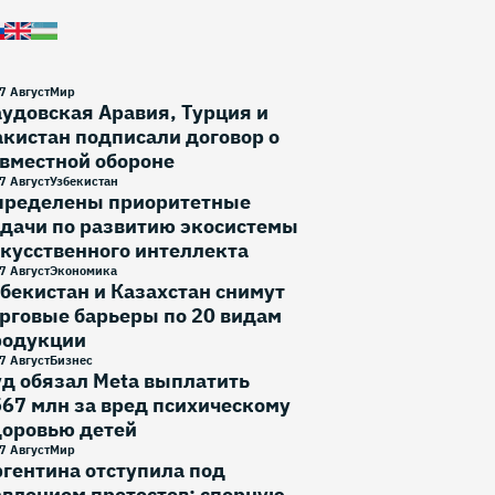
7 Август
Мир
удовская Аравия, Турция и
кистан подписали договор о
вместной обороне
7 Август
Узбекистан
пределены приоритетные
дачи по развитию экосистемы
кусственного интеллекта
7 Август
Экономика
бекистан и Казахстан снимут
рговые барьеры по 20 видам
родукции
7 Август
Бизнес
д обязал Meta выплатить
67 млн за вред психическому
доровью детей
7 Август
Мир
гентина отступила под
влением протестов: спорную