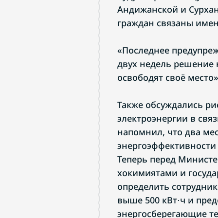
Андижанской и Сурха
граждан связаны имен
«Последнее предупреж
двух недель решение 
освободят своё место
Также обсуждались ри
электроэнергии в свя
напомнил, что два мес
энергоэффективности 
Теперь перед Министер
хокимиятами и госуда
определить сотрудни
выше 500 кВт⋅ч и пре
энергосберегающие те