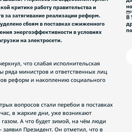
н
кой критике работу правительства и
и
0
в за затягивание реализации реформ.
В 
 уделено сбоям в поставках сжиженного
др
п
ения энергоэффективности в условиях
грузки на электросети.
черкнул, что слабая исполнительская
ы ряда министров и ответственных лиц
ков реформ и накоплению социального
трых вопросов стали перебои в поставках
час, в жаркие дни, уже возникают
газом. А что будет зимой, на чём люди
 заявил Президент. Он отметил, что в