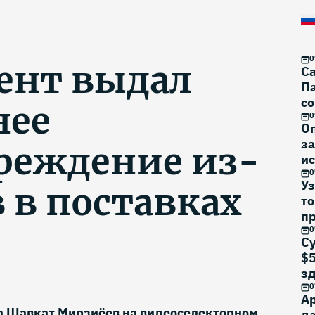
0
ент выдал
Са
Па
со
нее
0
О
за
реждение из-
ис
0
Уз
в в поставках
то
п
0
Су
$5
з
0
Ар
а Шавкат Мирзиёев на видеоселекторном
да