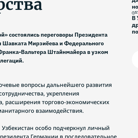
рства
н
и
1
В 
др
п
ой» состоялись переговоры Президента
н Шавката Мирзиёева и Федерального
Франка-Вальтера Штайнмайера в узком
елегаций.
ючевые вопросы дальнейшего развития
 сотрудничества, укрепления
а, расширения торгово-экономических
уманитарного взаимодействия.
 Узбекистан особо подчеркнул личный
резидента Германии в последовательное