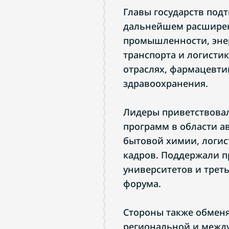
Главы государств под
дальнейшем расширен
промышленности, энер
транспорта и логисти
отраслях, фармацевтик
здравоохранения.
Лидеры приветствовал
программ в области а
бытовой химии, логи
кадров. Поддержали п
университетов и трет
форума.
Стороны также обмен
региональной и между