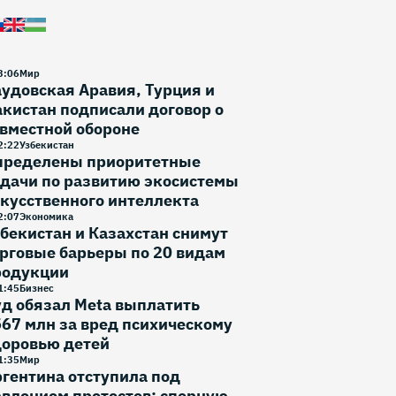
3
:
06
Мир
удовская Аравия, Турция и
кистан подписали договор о
вместной обороне
2
:
22
Узбекистан
пределены приоритетные
дачи по развитию экосистемы
кусственного интеллекта
2
:
07
Экономика
бекистан и Казахстан снимут
рговые барьеры по 20 видам
родукции
1
:
45
Бизнес
д обязал Meta выплатить
67 млн за вред психическому
доровью детей
1
:
35
Мир
гентина отступила под
влением протестов: спорную