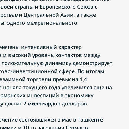
воей страны и Европейского Союза с
арствами Центральной Азии, а также
ыгодного межрегионального
тмечены интенсивный характер
а и высокий уровень контактов между
ю положительную динамику демонстрирует
гово-инвестиционной сфере. По итогам
взаимной торговли превысил 1,4
с начала текущего года увеличился еще на
ерманских инвестиций в экономику
ду достиг 2 миллиардов долларов.
ачение состоявшихся в мае в Ташкенте
омики и 10-го заседания Германо-