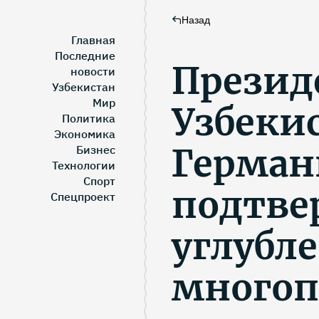
Назад
Главная
Последние
Презид
новости
Узбекистан
Мир
Узбеки
Политика
Экономика
Герма
Бизнес
Технологии
Спорт
подтве
Спецпроект
углубл
многоп