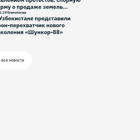
орму о продаже земель
ностранцам исключили
1
:
24
Технологии
Узбекистане представили
он-перехватчик нового
околения «Шункор-88»
все новости