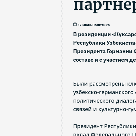
партне
17 Июнь
Политика
В резиденции «Куксар
Республики Узбекиста
Президента Германии 
составе и с участием д
Были рассмотрены кл
узбекско-германского
политического диалог
связей и культурно-г
Президент Республики
вклад Федерального П