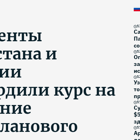
1
енты
Са
Па
со
стана и
1
О
за
нии
ис
1
Уз
рдили курс на
то
п
ение
1
Су
$5
ланового
з
1
Ар
да