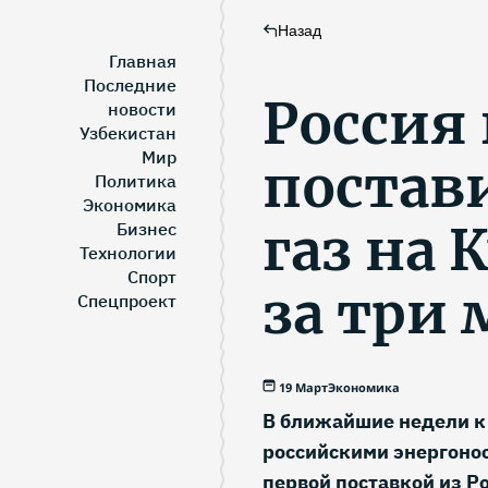
Назад
Главная
Последние
Россия
новости
Узбекистан
Мир
постав
Политика
Экономика
газ на 
Бизнес
Технологии
Спорт
за три 
Спецпроект
19 Март
Экономика
В ближайшие недели к 
российскими энергонос
первой поставкой из Р