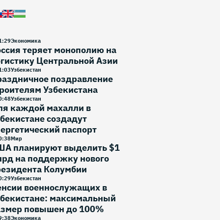
1
:
29
Экономика
ссия теряет монополию на
гистику Центральной Азии
1
:
03
Узбекистан
раздничное поздравление
роителям Узбекистана
0
:
48
Узбекистан
ля каждой махалли в
бекистане создадут
ергетический паспорт
0
:
38
Мир
ША планируют выделить $1
лрд на поддержку нового
резидента Колумбии
0
:
29
Узбекистан
енсии военнослужащих в
збекистане: максимальный
азмер повышен до 100%
9
:
38
Экономика