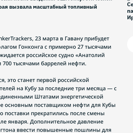
С
орая вызвала масштабный топливный
па
И
kerTrackers, 23 марта в Гавану прибудет
 флагом Гонконга с примерно 27 тысячами
 ожидается российское судно «Анатолий
м 700 тысячами баррелей нефти.
ся, это станет первой российской
елей на Кубу за последние три месяца — с
единенными Штатами энергетической
ее основным поставщиком нефти для Кубы
ко поставки прекратились после смены
чале января. Дополнительное давление
нгтона ввести повышенные пошлины для