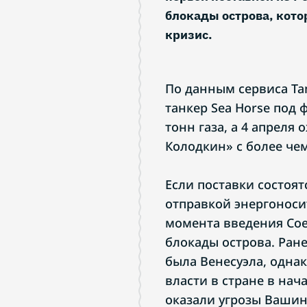
блокады острова, кот
кризис.
По данным сервиса Tan
танкер Sea Horse под
тонн газа, а 4 апреля
Колодкин» с более че
Если поставки состоят
отправкой энергоносит
момента введения Со
блокады острова. Ран
была Венесуэла, одна
власти в стране в на
оказали угрозы Ваши