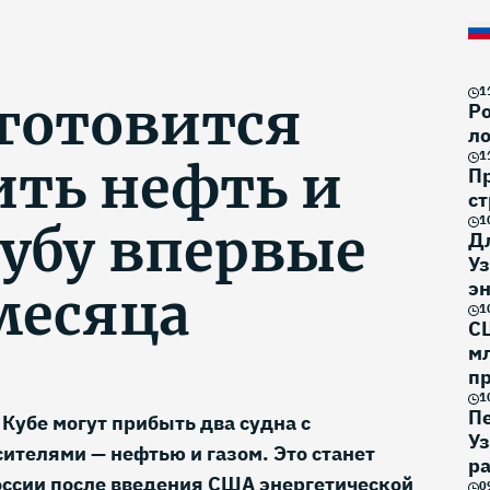
1
 готовится
Ро
ло
1
ить нефть и
П
ст
1
Кубу впервые
Д
Уз
эн
месяца
1
С
м
п
1
П
Кубе могут прибыть два судна с
У
ителями — нефтью и газом. Это станет
р
оссии после введения США энергетической
0