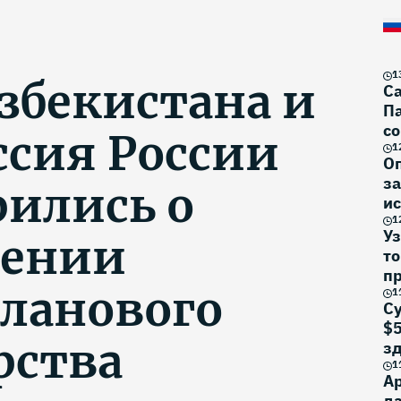
1
збекистана и
Са
Па
со
сия России
1
О
за
рились о
ис
1
Уз
рении
то
п
ланового
1
Су
$5
рства
з
1
Ар
да