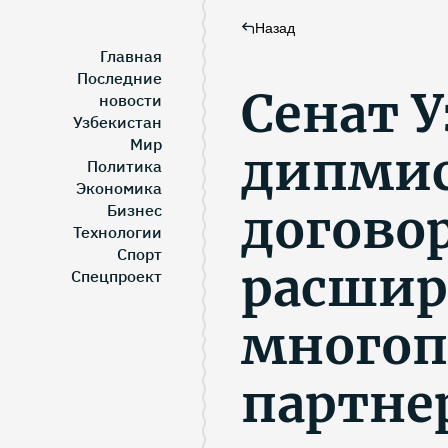
Назад
Главная
Последние
Сенат У
новости
Узбекистан
Мир
дипмис
Политика
Экономика
догово
Бизнес
Технологии
Спорт
расши
Спецпроект
многоп
партне