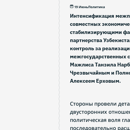
19 Июнь
Политика
Интенсификация межпа
совместных экономиче
стабилизирующими фак
партнерства Узбекиста
контроль за реализац
межгосударственных с
Мажлиса Танзила Нарба
Чрезвычайным и Полн
Алексеем Ерховым.
Стороны провели дета
двусторонних отношен
политическая воля гла
последовательно рас