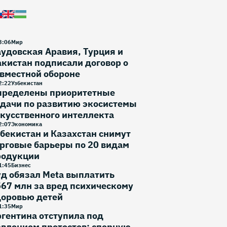
3
:
06
Мир
удовская Аравия, Турция и
кистан подписали договор о
вместной обороне
2
:
22
Узбекистан
пределены приоритетные
дачи по развитию экосистемы
кусственного интеллекта
2
:
07
Экономика
бекистан и Казахстан снимут
рговые барьеры по 20 видам
родукции
1
:
45
Бизнес
д обязал Meta выплатить
67 млн за вред психическому
доровью детей
1
:
35
Мир
гентина отступила под
влением протестов: спорную