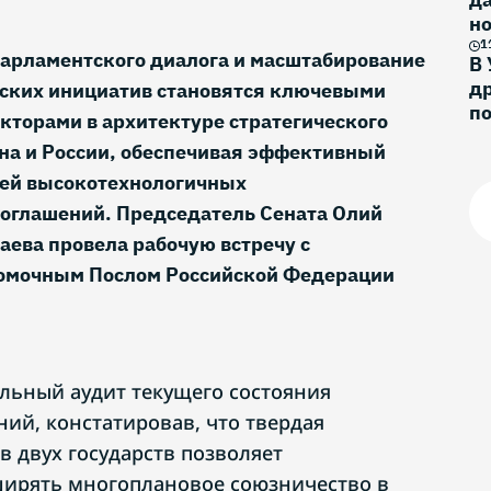
н
и
1
рламентского диалога и масштабирование
В 
др
ских инициатив становятся ключевыми
п
торами в архитектуре стратегического
на и России, обеспечивая эффективный
ией высокотехнологичных
оглашений. Председатель Сената Олий
ева провела рабочую встречу с
омочным Послом Российской Федерации
льный аудит текущего состояния
ий, констатировав, что твердая
в двух государств позволяет
ширять многоплановое союзничество в