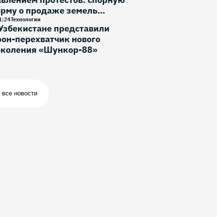
орму о продаже земель
ностранцам исключили
1
:
24
Технологии
Узбекистане представили
он-перехватчик нового
околения «Шункор-88»
все новости