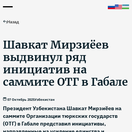
Назад
Шавкат Мирзиёев
выдвинул ряд
инициатив на
саммите ОТГ в Габале
07 Октябрь 2025
Узбекистан
Президент Узбекистана Шавкат Мирзиёев на
саммите Организации тюркских государств
(ОТГ) в Габале представил инициативы,
направленные на усиление единства и