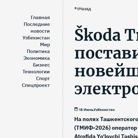
Назад
Главная
Последние
Škoda T
новости
Узбекистан
Мир
постави
Политика
Экономика
новей
Бизнес
Технологии
Спорт
электр
Спецпроект
18 Июнь
Узбекистан
На полях Ташкентског
(ТМИФ-2026) оператор
Atrofida Yo‘lovchi Tas