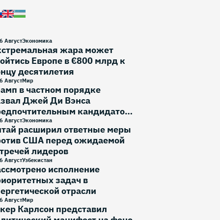
6 Август
Экономика
кстремальная жара может
ойтись Европе в €800 млрд к
онцу десятилетия
6 Август
Мир
амп в частном порядке
азвал Джей Ди Вэнса
редпочтительным кандидатом
 выборы 2028 года
6 Август
Экономика
итай расширил ответные меры
ротив США перед ожидаемой
тречей лидеров
6 Август
Узбекистан
ассмотрено исполнение
иоритетных задач в
ергетической отрасли
6 Август
Мир
кер Карлсон представил
литический манифест на фоне