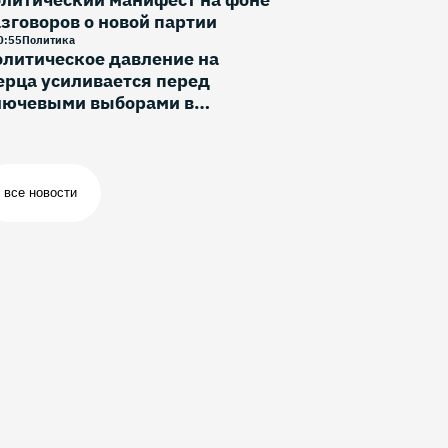
зговоров о новой партии
0
:
55
Политика
литическое давление на
рца усиливается перед
лючевыми выборами в
ермании
все новости