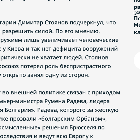
ра
1
По
арии Димитар Стоянов подчеркнул, что
Ме
разрешить силой. По его мнению,
к
Г
оружием лишь увеличивает человеческие
к у Киева и так нет дефицита вооружений
ритически не хватает людей. Стоянов
вросоюз потерял роль беспристрастного
 открыто занял одну из сторон.
т во внешней политике связан с приходом
емьер-министра Румена Радева, лидера
 Болгария». Радева, которого за жесткую
уже прозвали «болгарским Орбаном»,
еосмысленные» решения Брюсселя по
оследствия и ведут всю Европу к