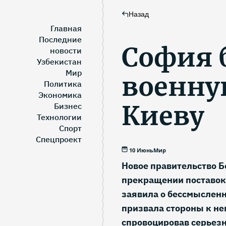
Назад
Главная
Последние
София 
новости
Узбекистан
Мир
военну
Политика
Экономика
Киеву
Бизнес
Технологии
Спорт
Спецпроект
10 Июнь
Мир
Новое правительство 
прекращении поставок
заявила о бессмысленн
призвала стороны к н
спровоцировав серьез