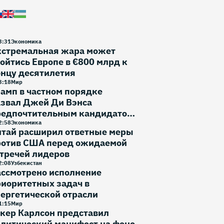
3
:
31
Экономика
кстремальная жара может
ойтись Европе в €800 млрд к
онцу десятилетия
3
:
18
Мир
амп в частном порядке
азвал Джей Ди Вэнса
редпочтительным кандидатом
 выборы 2028 года
2
:
58
Экономика
итай расширил ответные меры
ротив США перед ожидаемой
тречей лидеров
2
:
08
Узбекистан
ассмотрено исполнение
иоритетных задач в
ергетической отрасли
1
:
15
Мир
кер Карлсон представил
литический манифест на фоне