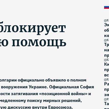
1
блокирует
Э
об
к
ю помощь
1
Тр
н
п
на
1
К
п
вс
Болгарии официально объявило о полном
1
Р
 вооружения Украине. Официальная София
пр
ости затягивания «позиционной войны» и
эн
1
емедленному поиску мирных решений,
Та
ную дискуссию внутри Евросоюза.
по