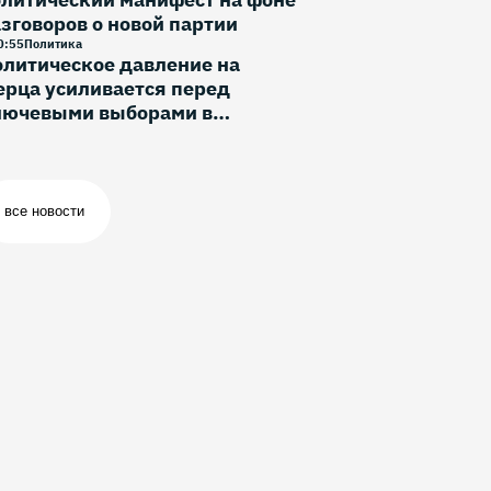
зговоров о новой партии
0
:
55
Политика
литическое давление на
рца усиливается перед
лючевыми выборами в
ермании
все новости