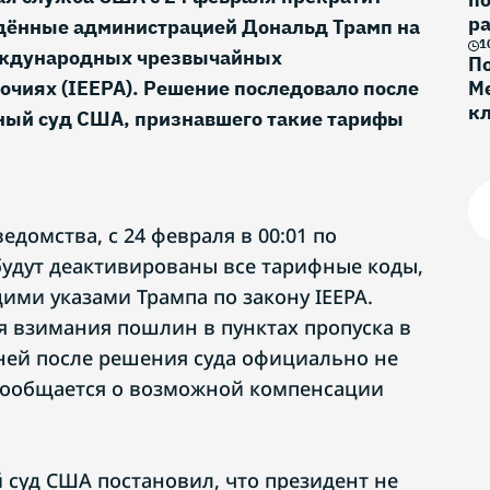
ра
дённые администрацией Дональд Трамп на
1
еждународных чрезвычайных
По
чиях (IEEPA). Решение последовало после
Ме
к
ный суд США, признавшего такие тарифы
Г
домства, с 24 февраля в 00:01 по
удут деактивированы все тарифные коды,
ими указами Трампа по закону IEEPA.
 взимания пошлин в пунктах пропуска в
ней после решения суда официально не
сообщается о возможной компенсации
 суд США постановил, что президент не