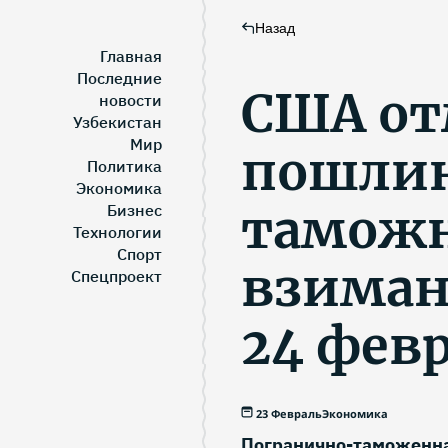
Назад
Главная
Последние
США от
новости
Узбекистан
Мир
пошлин
Политика
Экономика
таможн
Бизнес
Технологии
Спорт
взиман
Спецпроект
24 фев
23 Февраль
Экономика
Погранично-таможенна