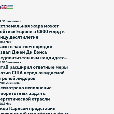
3
:
31
Экономика
кстремальная жара может
ойтись Европе в €800 млрд к
онцу десятилетия
3
:
18
Мир
амп в частном порядке
азвал Джей Ди Вэнса
редпочтительным кандидатом
 выборы 2028 года
2
:
58
Экономика
итай расширил ответные меры
ротив США перед ожидаемой
тречей лидеров
2
:
08
Узбекистан
ассмотрено исполнение
иоритетных задач в
ергетической отрасли
1
:
15
Мир
кер Карлсон представил
литический манифест на фоне