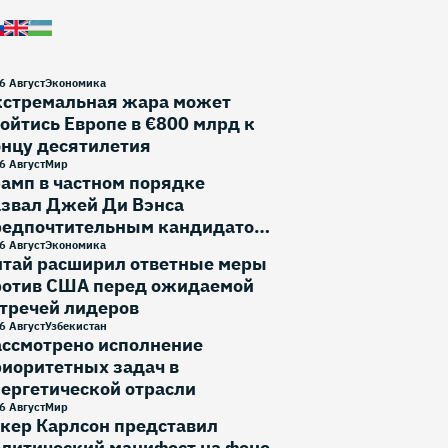
6 Август
Экономика
кстремальная жара может
ойтись Европе в €800 млрд к
онцу десятилетия
6 Август
Мир
амп в частном порядке
азвал Джей Ди Вэнса
редпочтительным кандидатом
 выборы 2028 года
6 Август
Экономика
итай расширил ответные меры
ротив США перед ожидаемой
тречей лидеров
6 Август
Узбекистан
ассмотрено исполнение
иоритетных задач в
ергетической отрасли
6 Август
Мир
кер Карлсон представил
литический манифест на фоне