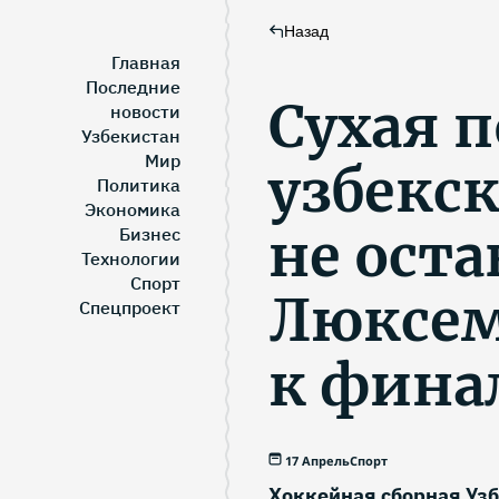
Назад
Главная
Последние
Сухая п
новости
Узбекистан
Мир
узбекс
Политика
Экономика
не ост
Бизнес
Технологии
Спорт
Люксем
Спецпроект
к фина
17 Апрель
Спорт
Хоккейная сборная Уз