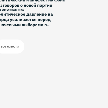
зговоров о новой партии
6 Август
Политика
литическое давление на
рца усиливается перед
лючевыми выборами в
ермании
все новости