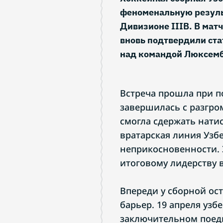
феноменальную резуль
Дивизионе IIIB. В мат
вновь подтвердили ста
над командой Люксемб
Встреча прошла при п
завершилась с разгро
смогла сдержать нати
вратарская линия Узбе
неприкосновенности. 
итоговому лидерству в
Впереди у сборной ос
барьер. 19 апреля узб
заключительном поеди