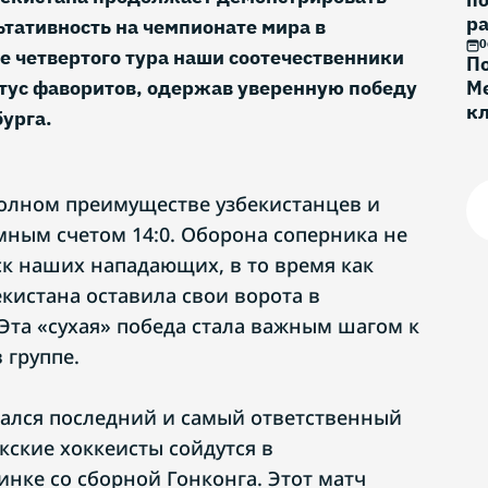
ра
тативность на чемпионате мира в
0
че четвертого тура наши соотечественники
По
тус фаворитов, одержав уверенную победу
Ме
к
урга.
Г
олном преимуществе узбекистанцев и
мным счетом 14:0. Оборона соперника не
ск наших нападающих, в то время как
кистана оставила свои ворота в
Эта «сухая» победа стала важным шагом к
 группе.
тался последний и самый ответственный
екские хоккеисты сойдутся в
нке со сборной Гонконга. Этот матч