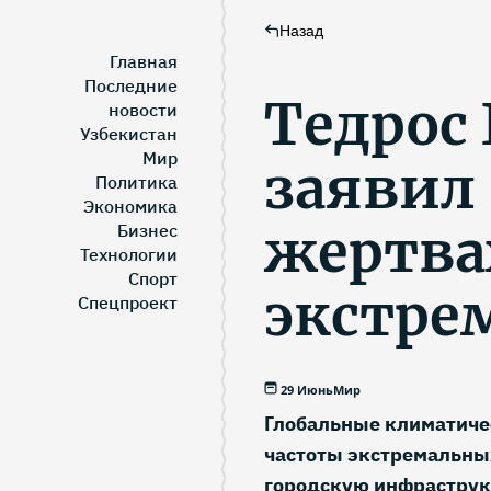
Назад
Главная
Последние
Тедрос 
новости
Узбекистан
Мир
заявил 
Политика
Экономика
жертва
Бизнес
Технологии
Спорт
экстре
Спецпроект
29 Июнь
Мир
Глобальные климатиче
частоты экстремальны
городскую инфраструкт