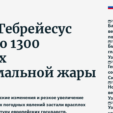
2
Гебрейесус
Б
в
по
о 1300
2
Б
гл
х
Уз
2 
2
Ге
мальной жары
с
Си
2
Н
в
ские изменения и резкое увеличение
У
2
х погодных явлений застали врасплох
Уз
уру европейских государств,
ча