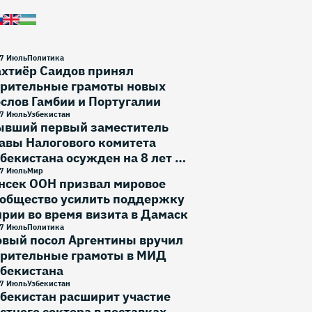
7 Июль
Политика
ахтиёр Саидов принял
ерительные грамоты новых
слов Гамбии и Португалии
7 Июль
Узбекистан
ывший первый заместитель
авы Налогового комитета
бекистана осужден на 8 лет и
месяца
7 Июль
Мир
нсек ООН призвал мировое
ообщество усилить поддержку
рии во время визита в Дамаск
7 Июль
Политика
овый посол Аргентины вручил
ерительные грамоты в МИД
збекистана
7 Июль
Узбекистан
бекистан расширит участие
стного сектора в поставках