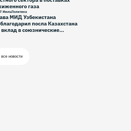
жиженного газа
7 Июль
Политика
лава МИД Узбекистана
благодарил посла Казахстана
 вклад в союзнические
тношения
все новости