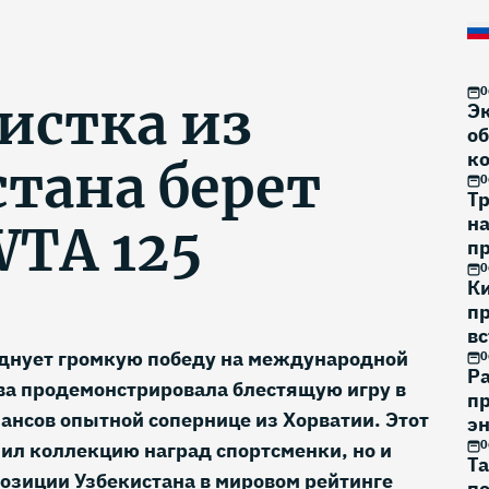
0
истка из
Э
об
к
тана берет
0
Тр
н
WTA 125
п
на
0
К
п
вс
зднует громкую победу на международной
0
Р
ва продемонстрировала блестящую игру в
пр
шансов опытной сопернице из Хорватии. Этот
эн
0
нил коллекцию наград спортсменки, но и
Та
озиции Узбекистана в мировом рейтинге
по