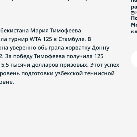
ра
0
По
Ме
збекистана Мария Тимофеева
к
Г
а турнир WTA 125 в Стамбуле. В
на уверенно обыграла хорватку Донну
:2. За победу Тимофеева получила 125
5,5 тысячи долларов призовых. Этот успех
ровень подготовки узбекской теннисной
овне.