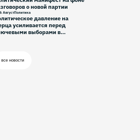
зговоров о новой партии
6 Август
Политика
литическое давление на
рца усиливается перед
лючевыми выборами в
ермании
все новости