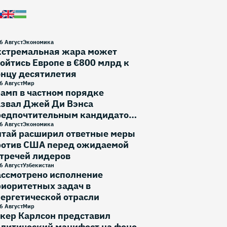
6 Август
Экономика
кстремальная жара может
ойтись Европе в €800 млрд к
онцу десятилетия
6 Август
Мир
амп в частном порядке
азвал Джей Ди Вэнса
редпочтительным кандидатом
 выборы 2028 года
6 Август
Экономика
итай расширил ответные меры
ротив США перед ожидаемой
тречей лидеров
6 Август
Узбекистан
ассмотрено исполнение
иоритетных задач в
ергетической отрасли
6 Август
Мир
кер Карлсон представил
литический манифест на фоне