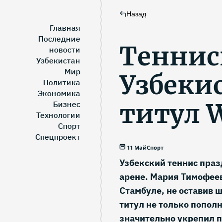
Назад
Главная
Последние
Теннис
новости
Узбекистан
Мир
Узбекис
Политика
Экономика
титул 
Бизнес
Технологии
Спорт
Спецпроект
11 Май
Спорт
Узбекский теннис пра
арене. Мария Тимофее
Стамбуле, не оставив 
титул не только попол
значительно укрепил п