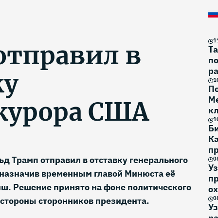
1
отправил в
Та
по
ра
ку
1
По
Ме
курора США
к
Г
1
Би
К
п
д Трамп отправил в отставку генерального
ин
0
Уз
 назначив временным главой Минюста её
пр
ш. Решение принято на фоне политического
о
э
0
 стороны сторонников президента.
Уз
р