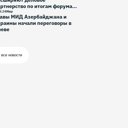
ртнерство по итогам форума в
фе
8
:
24
Мир
лавы МИД Азербайджана и
раины начали переговоры в
иеве
все новости