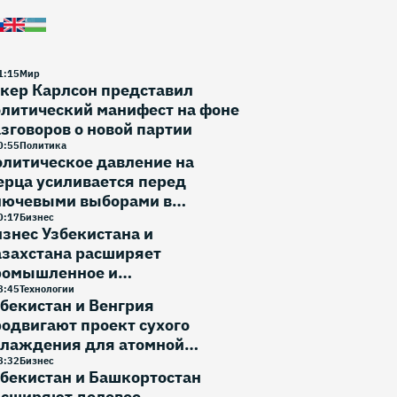
1
:
15
Мир
кер Карлсон представил
литический манифест на фоне
зговоров о новой партии
0
:
55
Политика
литическое давление на
рца усиливается перед
лючевыми выборами в
ермании
0
:
17
Бизнес
знес Узбекистана и
азахстана расширяет
ромышленное и
вестиционное сотрудничество
8
:
45
Технологии
бекистан и Венгрия
одвигают проект сухого
хлаждения для атомной
нергетики
8
:
32
Бизнес
бекистан и Башкортостан
асширяют деловое