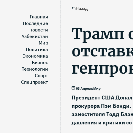
Назад
Главная
Последние
Трамп 
новости
Узбекистан
Мир
отстав
Политика
Экономика
генпро
Бизнес
Технологии
Спорт
Спецпроект
03 Апрель
Мир
Президент США Дональ
прокурора Пэм Бонди,
заместителя Тодд Блан
давления и критики со