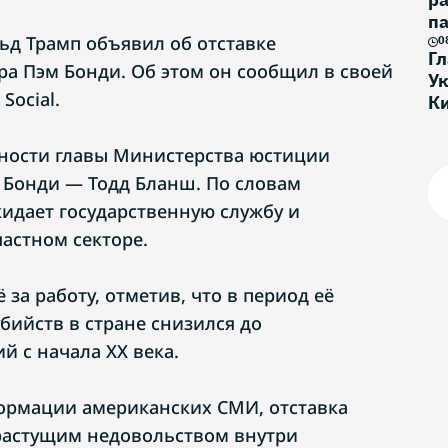
па
д Трамп объявил об отставке
У
0
Г
ра Пэм Бонди. Об этом он сообщил в своей
Ук
Social.
К
ости главы Министерства юстиции
 Бонди — Тодд Бланш. По словам
кидает государственную службу и
частном секторе.
 за работу, отметив, что в период её
бийств в стране снизился до
 с начала XX века.
формации американских СМИ, отставка
 растущим недовольством внутри