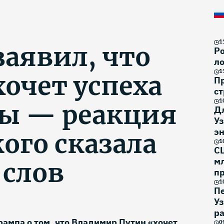
1
заявил, что
Ро
ло
1
очет успеха
П
ст
1
ы — реакция
Д
Уз
эн
ого сказала
1
С
м
 слов
п
1
П
У
р
ампа о том, что Владимир Путин «хочет,
0