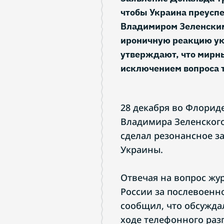
чтобы Украина преуспел
Владимиром Зеленским
ироничную реакцию ук
утверждают, что мирны
исключением вопроса 
28 декабря во Флорид
Владимира Зеленского
сделал резонансное з
Украины.
Отвечая на вопрос жу
России за послевоенн
сообщил, что обсужда
ходе телефонного раз