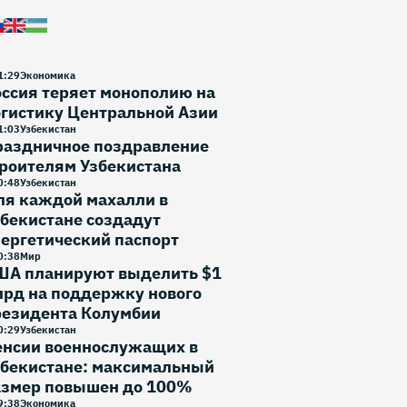
1
:
29
Экономика
ссия теряет монополию на
гистику Центральной Азии
1
:
03
Узбекистан
раздничное поздравление
роителям Узбекистана
0
:
48
Узбекистан
ля каждой махалли в
бекистане создадут
ергетический паспорт
0
:
38
Мир
ША планируют выделить $1
лрд на поддержку нового
резидента Колумбии
0
:
29
Узбекистан
енсии военнослужащих в
збекистане: максимальный
азмер повышен до 100%
9
:
38
Экономика