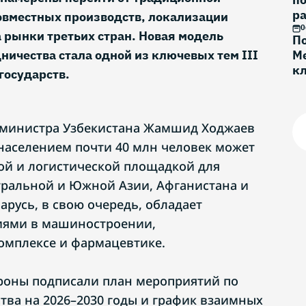
ра
овместных производств, локализации
0
 рынки третьих стран. Новая модель
По
ничества стала одной из ключевых тем III
Ме
к
государств.
Г
-министра Узбекистана Жамшид Ходжаев
 населением почти 40 млн человек может
ой и логистической площадкой для
тральной и Южной Азии, Афганистана и
арусь, в свою очередь, обладает
ями в машиностроении,
мплексе и фармацевтике.
роны подписали план мероприятий по
тва на 2026–2030 годы и график взаимных