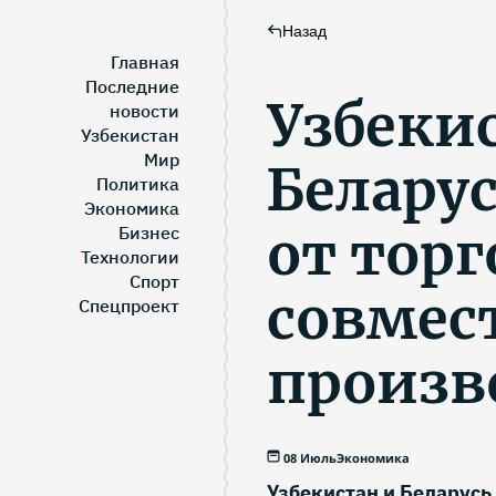
Назад
Главная
Последние
Узбеки
новости
Узбекистан
Мир
Белару
Политика
Экономика
от торг
Бизнес
Технологии
Спорт
совмес
Спецпроект
произв
08 Июль
Экономика
Узбекистан и Беларусь