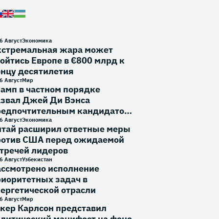
6 Август
Экономика
кстремальная жара может
ойтись Европе в €800 млрд к
онцу десятилетия
6 Август
Мир
амп в частном порядке
азвал Джей Ди Вэнса
редпочтительным кандидатом
 выборы 2028 года
6 Август
Экономика
итай расширил ответные меры
ротив США перед ожидаемой
тречей лидеров
6 Август
Узбекистан
ассмотрено исполнение
иоритетных задач в
ергетической отрасли
6 Август
Мир
кер Карлсон представил
литический манифест на фоне