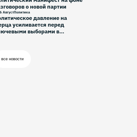
зговоров о новой партии
6 Август
Политика
литическое давление на
рца усиливается перед
лючевыми выборами в
ермании
все новости