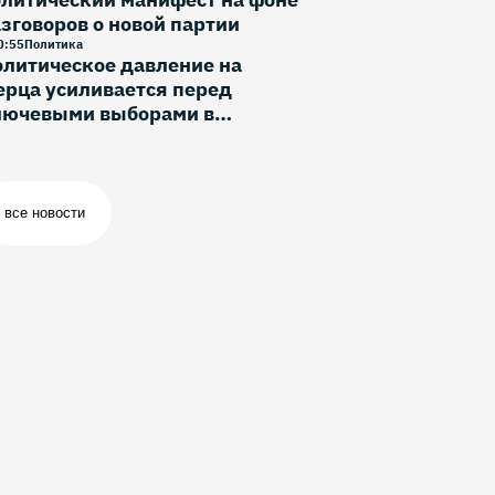
зговоров о новой партии
0
:
55
Политика
литическое давление на
рца усиливается перед
лючевыми выборами в
ермании
все новости