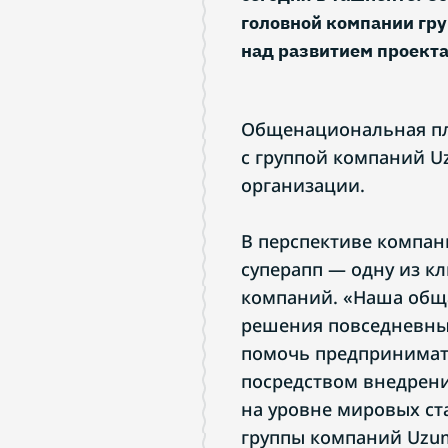
головной компании гр
над развитием проекта
Общенациональная пла
с группой компаний U
организации.
В перспективе компан
суперапп — одну из к
компаний. «Наша обща
решения повседневных
помочь предпринимате
посредством внедрен
на уровне мировых ст
группы компаний Uzu