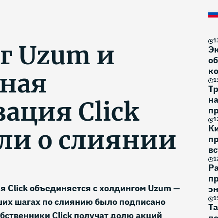
1
г Uzum и
Э
об
к
ная
1
Тр
н
ация Click
п
на
1
К
ли о слиянии
п
вс
1
Р
пр
 Click объединяется с холдингом Uzum —
эн
1
ших шагах по слиянию было подписано
Та
обственники Click получат долю акций
по