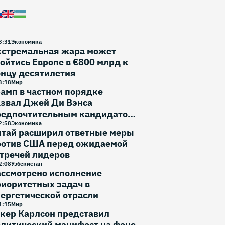
3
:
31
Экономика
кстремальная жара может
ойтись Европе в €800 млрд к
онцу десятилетия
3
:
18
Мир
амп в частном порядке
азвал Джей Ди Вэнса
редпочтительным кандидатом
 выборы 2028 года
2
:
58
Экономика
итай расширил ответные меры
ротив США перед ожидаемой
тречей лидеров
2
:
08
Узбекистан
ассмотрено исполнение
иоритетных задач в
ергетической отрасли
1
:
15
Мир
кер Карлсон представил
литический манифест на фоне