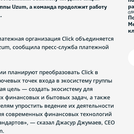
ра
уппы Uzum, а команда продолжит работу
1
.
По
Ме
к
Г
тежная организация Click объединяется
zum, сообщила пресс-служба платежной
ии планируют преобразовать Click в
лючевых точек входа в экосистему группы
я цель — создать экосистему для
 финансовых и бытовых задач, а также
лям упростить ведение их деятельности
ия современных финансовых технологий
андартов», — сказал Джасур Джумаев, CEO
m.