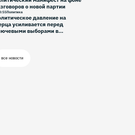
зговоров о новой партии
0
:
55
Политика
литическое давление на
рца усиливается перед
лючевыми выборами в
ермании
все новости