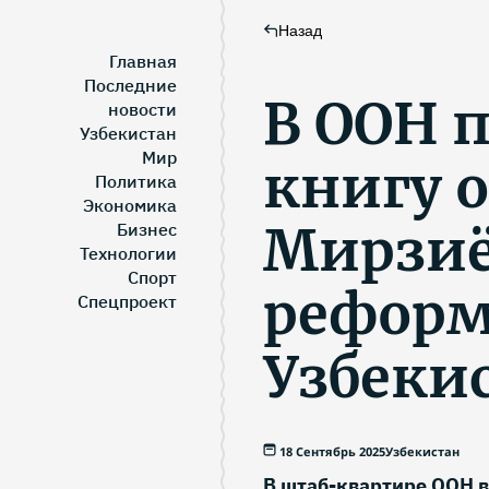
Назад
Главная
Последние
В ООН 
новости
Узбекистан
Мир
книгу 
Политика
Экономика
Мирзиё
Бизнес
Технологии
Спорт
реформ
Спецпроект
Узбеки
18 Сентябрь 2025
Узбекистан
В штаб-квартире ООН в