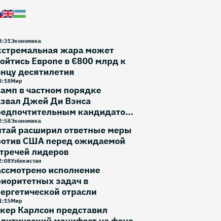
3
:
31
Экономика
кстремальная жара может
ойтись Европе в €800 млрд к
онцу десятилетия
3
:
18
Мир
амп в частном порядке
азвал Джей Ди Вэнса
редпочтительным кандидатом
 выборы 2028 года
2
:
58
Экономика
итай расширил ответные меры
ротив США перед ожидаемой
тречей лидеров
2
:
08
Узбекистан
ассмотрено исполнение
иоритетных задач в
ергетической отрасли
1
:
15
Мир
кер Карлсон представил
литический манифест на фоне