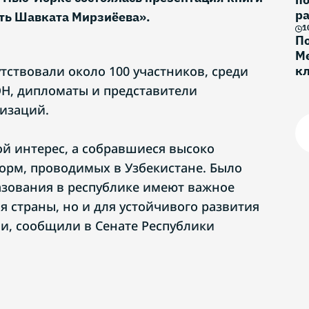
ра
уть Шавката Мирзиёева».
1
По
Ме
тствовали около 100 участников, среди
к
Г
Н, дипломаты и представители
изаций.
й интерес, а собравшиеся высоко
рм, проводимых в Узбекистане. Было
азования в республике имеют важное
я страны, но и для устойчивого развития
и, сообщили в Сенате Республики