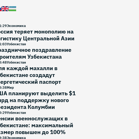
1
:
29
Экономика
ссия теряет монополию на
гистику Центральной Азии
1
:
03
Узбекистан
раздничное поздравление
роителям Узбекистана
0
:
48
Узбекистан
ля каждой махалли в
бекистане создадут
ергетический паспорт
0
:
38
Мир
ША планируют выделить $1
лрд на поддержку нового
резидента Колумбии
0
:
29
Узбекистан
енсии военнослужащих в
збекистане: максимальный
азмер повышен до 100%
9
:
38
Экономика