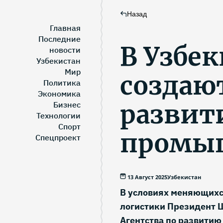
Назад
Главная
Последние
В Узбе
новости
Узбекистан
Мир
создаю
Политика
Экономика
развит
Бизнес
Технологии
Спорт
промы
Спецпроект
13 Август 2025
Узбекистан
В условиях меняющихс
логистики Президент 
Агентства по развитию