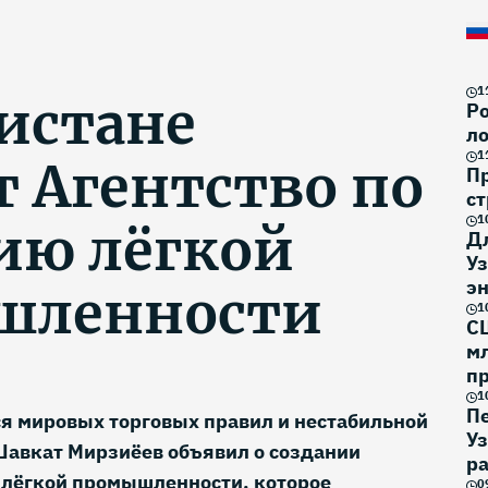
1
кистане
Ро
ло
1
т Агентство по
П
ст
1
ию лёгкой
Д
Уз
эн
шленности
1
С
м
п
1
П
я мировых торговых правил и нестабильной
У
Шавкат Мирзиёев объявил о создании
р
 лёгкой промышленности, которое
0