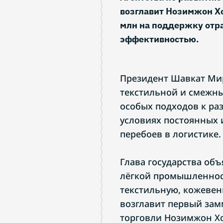
возглавит Нозимжон Хо
млн на поддержку отра
эффективностью.
Президент Шавкат Ми
текстильной и смежны
особых подходов к р
условиях постоянных 
перебоев в логистике.
Глава государства объ
лёгкой промышленност
текстильную, кожевен
возглавит первый за
торговли Нозимжон Хо