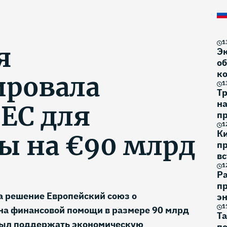
1
я
Э
об
к
ировала
1
Тр
н
 ЕС для
п
на
1
К
ы на €90 млрд
п
вс
1
Р
пр
а решение Европейский союз о
эн
1
на финансовой помощи в размере 90 млрд
Та
был поддержать экономическую
по