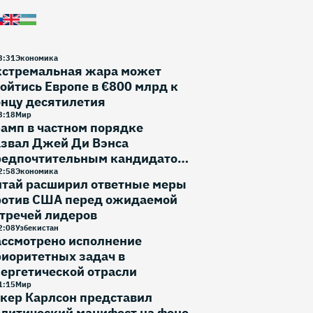
3
:
31
Экономика
кстремальная жара может
ойтись Европе в €800 млрд к
онцу десятилетия
3
:
18
Мир
амп в частном порядке
азвал Джей Ди Вэнса
редпочтительным кандидатом
 выборы 2028 года
2
:
58
Экономика
итай расширил ответные меры
ротив США перед ожидаемой
тречей лидеров
2
:
08
Узбекистан
ассмотрено исполнение
иоритетных задач в
ергетической отрасли
1
:
15
Мир
кер Карлсон представил
литический манифест на фоне