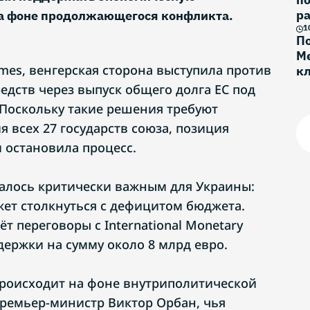
ра
на фоне продолжающегося конфликта.
1
По
Ме
imes, венгерская сторона выступила против
к
Г
едств через выпуск общего долга ЕС под
Поскольку такие решения требуют
я всех 27 государств союза, позиция
 остановила процесс.
алось критически важным для Украины:
жет столкнуться с дефицитом бюджета.
т переговоры с International Monetary
держки на сумму около 8 млрд евро.
роисходит на фоне внутриполитической
Премьер-министр Виктор Орбан, чья