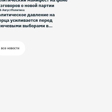
зговоров о новой партии
6 Август
Политика
литическое давление на
рца усиливается перед
лючевыми выборами в
ермании
все новости