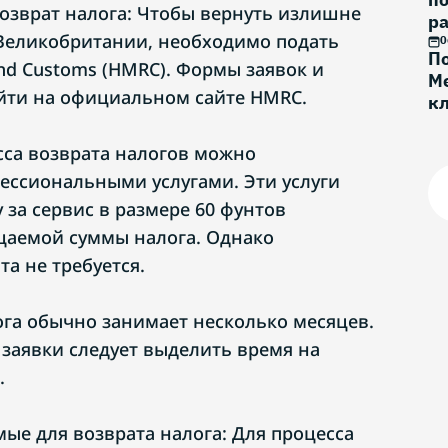
возврат налога: Чтобы вернуть излишне
ра
Великобритании, необходимо подать
0
По
nd Customs (HMRC). Формы заявок и
Ме
йти на официальном сайте HMRC.
к
Г
са возврата налогов можно
ессиональными услугами. Эти услуги
 за сервис в размере 60 фунтов
щаемой суммы налога. Однако
а не требуется.
ога обычно занимает несколько месяцев.
 заявки следует выделить время на
.
ые для возврата налога: Для процесса