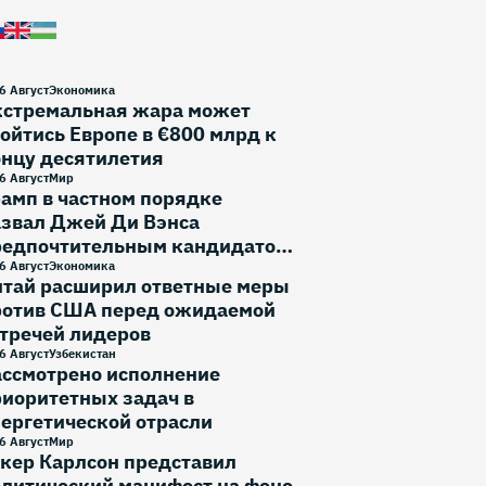
6 Август
Экономика
кстремальная жара может
ойтись Европе в €800 млрд к
онцу десятилетия
6 Август
Мир
амп в частном порядке
азвал Джей Ди Вэнса
редпочтительным кандидатом
 выборы 2028 года
6 Август
Экономика
итай расширил ответные меры
ротив США перед ожидаемой
тречей лидеров
6 Август
Узбекистан
ассмотрено исполнение
иоритетных задач в
ергетической отрасли
6 Август
Мир
кер Карлсон представил
литический манифест на фоне