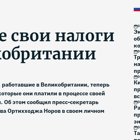
0
е свои налоги
Э
об
к
кобритании
0
Тр
н
п
на
0
К
 работавшие в Великобритании, теперь
п
которые они платили в процессе своей
вс
. Об этом сообщил пресс-секретарь
0
Р
ва Ортихходжа Норов в своем личном
пр
эн
0
Та
по