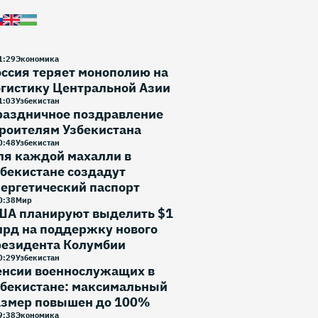
1
:
29
Экономика
ссия теряет монополию на
гистику Центральной Азии
1
:
03
Узбекистан
раздничное поздравление
роителям Узбекистана
0
:
48
Узбекистан
ля каждой махалли в
бекистане создадут
ергетический паспорт
0
:
38
Мир
ША планируют выделить $1
лрд на поддержку нового
резидента Колумбии
0
:
29
Узбекистан
енсии военнослужащих в
збекистане: максимальный
азмер повышен до 100%
9
:
38
Экономика