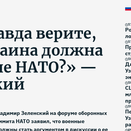
1
авда верите,
Ро
ло
1
раина должна
П
ст
1
не НАТО?» —
Д
Уз
эн
кий
1
С
м
п
1
П
адимир Зеленский на форуме оборонных
У
ммита НАТО заявил, что военные
р
лжны стать аргументом в дискуссии о ее
0