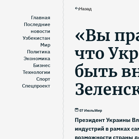
Назад
Главная
Последние
«Вы пр
новости
Узбекистан
Мир
что Ук
Политика
Экономика
быть в
Бизнес
Технологии
Спорт
Зеленс
Спецпроект
07 Июль
Мир
Президент Украины Вл
индустрий в рамках са
возможности страны до