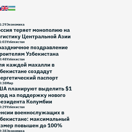
1
:
29
Экономика
ссия теряет монополию на
гистику Центральной Азии
1
:
03
Узбекистан
раздничное поздравление
роителям Узбекистана
0
:
48
Узбекистан
ля каждой махалли в
бекистане создадут
ергетический паспорт
0
:
38
Мир
ША планируют выделить $1
лрд на поддержку нового
резидента Колумбии
0
:
29
Узбекистан
енсии военнослужащих в
збекистане: максимальный
азмер повышен до 100%
9
:
38
Экономика