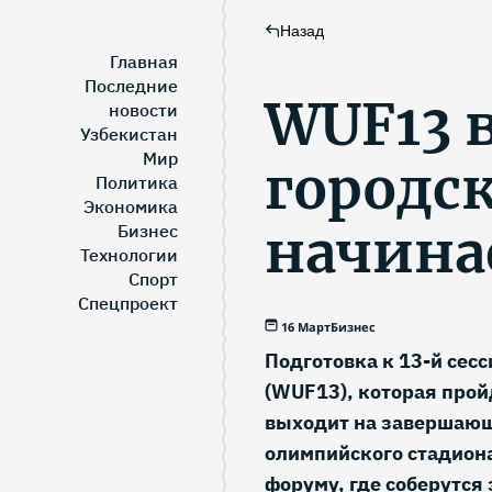
Назад
Главная
Последние
WUF13 в
новости
Узбекистан
Мир
городс
Политика
Экономика
начина
Бизнес
Технологии
Спорт
Спецпроект
16 Март
Бизнес
Подготовка к 13-й сес
(WUF13), которая пройд
выходит на завершающ
олимпийского стадиона
форуму, где соберутся