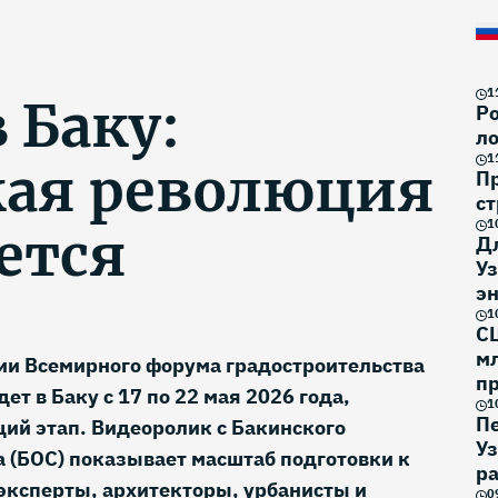
1
 Баку:
Ро
ло
1
кая революция
П
ст
1
ется
Д
Уз
эн
1
С
м
сии Всемирного форума градостроительства
п
ет в Баку с 17 по 22 мая 2026 года,
1
П
ий этап. Видеоролик с Бакинского
У
 (БОС) показывает масштаб подготовки к
р
 эксперты, архитекторы, урбанисты и
0