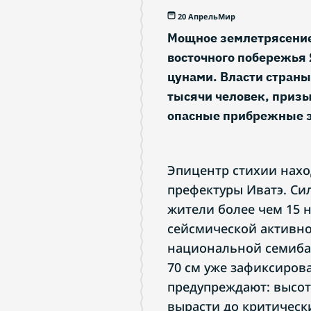
20 Апрель
Мир
Мощное землетрясение 
восточного побережья 
цунами. Власти стран
тысячи человек, приз
опасные прибрежные 
Эпицентр стихии наход
префектуры Иватэ. С
жители более чем 15 
сейсмической активно
национальной семиба
70 см уже зафиксиров
предупреждают: высо
вырасти до критически