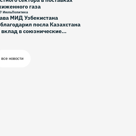
жиженного газа
7 Июль
Политика
лава МИД Узбекистана
благодарил посла Казахстана
 вклад в союзнические
тношения
все новости