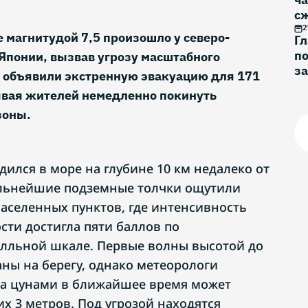
с
2
магнитудой 7,5 произошло у северо-
Г
по
Японии, вызвав угрозу масштабного
за
ы объявили экстренную эвакуацию для 171
о
ывая жителей немедленно покинуть
зоны.
ился в море на глубине 10 км недалеко от
ильнейшие подземные толчки ощутили
населенных пунктов, где интенсивность
сти достигла пяти баллов по
лльной шкале. Первые волны высотой до
аны на берегу, однако метеорологи
та цунами в ближайшее время может
х 3 метров. Под угрозой находятся