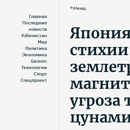
Назад
Главная
Последние
Япония
новости
Узбекистан
Мир
стихии
Политика
Экономика
землет
Бизнес
Технологии
Спорт
магнит
Спецпроект
угроза
цунам