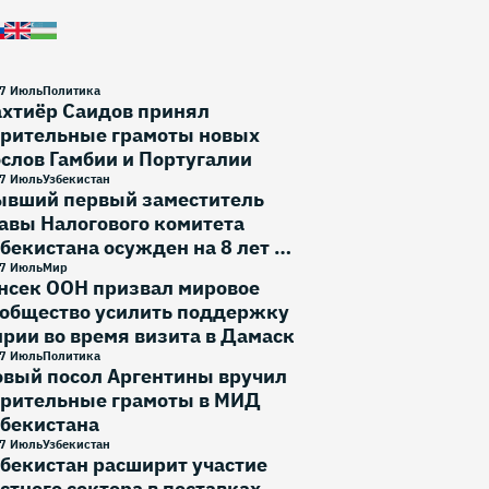
7 Июль
Политика
ахтиёр Саидов принял
ерительные грамоты новых
слов Гамбии и Португалии
7 Июль
Узбекистан
ывший первый заместитель
авы Налогового комитета
бекистана осужден на 8 лет и
месяца
7 Июль
Мир
нсек ООН призвал мировое
ообщество усилить поддержку
рии во время визита в Дамаск
7 Июль
Политика
овый посол Аргентины вручил
ерительные грамоты в МИД
збекистана
7 Июль
Узбекистан
бекистан расширит участие
стного сектора в поставках