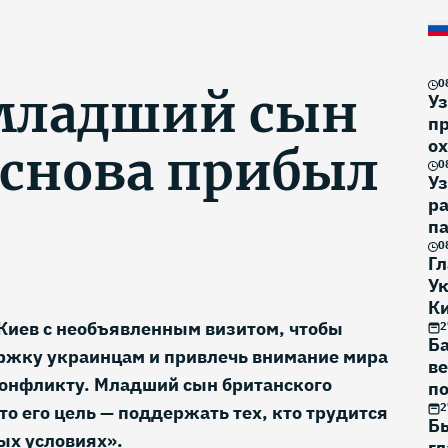
0
младший сын
Уз
пр
о
 снова прибыл
э
0
Уз
р
па
У
0
Г
Ук
К
Киев с необъявленным визитом, чтобы
2
Б
ржку украинцам и привлечь внимание мира
в
онфликту. Младший сын британского
по
2
то его цель — поддержать тех, кто трудится
Б
ых условиях».
гл