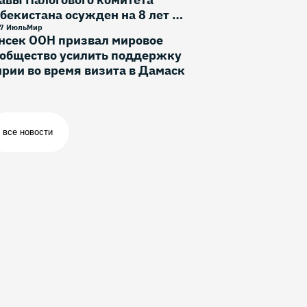
бекистана осужден на 8 лет и
месяца
7 Июль
Мир
нсек ООН призвал мировое
ообщество усилить поддержку
рии во время визита в Дамаск
все новости