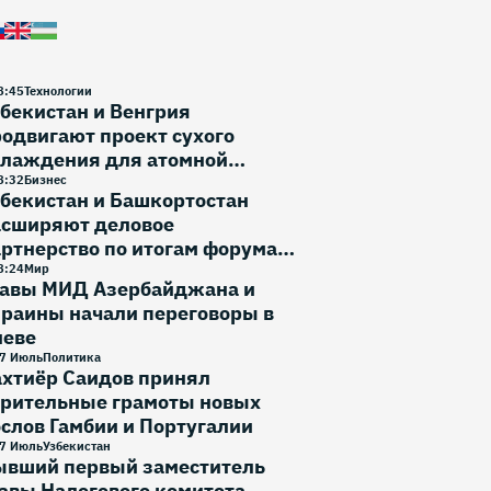
8
:
45
Технологии
бекистан и Венгрия
одвигают проект сухого
хлаждения для атомной
нергетики
8
:
32
Бизнес
бекистан и Башкортостан
асширяют деловое
ртнерство по итогам форума в
фе
8
:
24
Мир
лавы МИД Азербайджана и
раины начали переговоры в
иеве
7 Июль
Политика
ахтиёр Саидов принял
ерительные грамоты новых
слов Гамбии и Португалии
7 Июль
Узбекистан
ывший первый заместитель
авы Налогового комитета