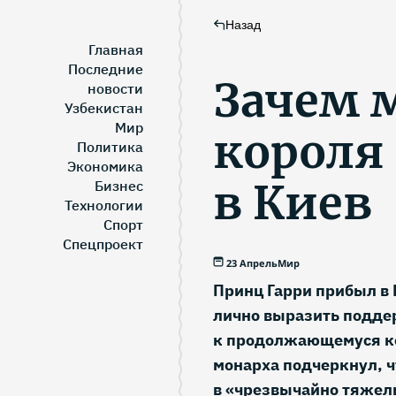
Назад
Главная
Последние
Зачем 
новости
Узбекистан
Мир
короля
Политика
Экономика
в Киев
Бизнес
Технологии
Спорт
Спецпроект
23 Апрель
Мир
Принц Гарри прибыл в 
лично выразить подде
к продолжающемуся к
монарха подчеркнул, ч
в «чрезвычайно тяжел