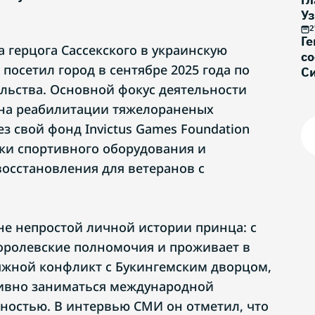
Уз
2 
2
Ге
а герцога Сассекского в украинскую
с
посетил город в сентябре 2025 года по
Си
ьства. Основной фокус деятельности
 на реабилитации тяжелораненых
з свой фонд Invictus Games Foundation
вки спортивного оборудования и
осстановления для ветеранов с
не непростой личной истории принца: с
королевские полномочия и проживает в
яжной конфликт с Букингемским дворцом,
тивно заниматься международной
ностью. В интервью СМИ он отметил, что