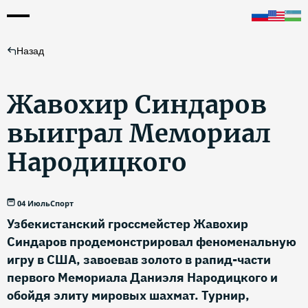
Назад
Жавохир Синдаров
выиграл Мемориал
Народицкого
04 Июль
Спорт
Узбекистанский гроссмейстер Жавохир
Синдаров продемонстрировал феноменальную
игру в США, завоевав золото в рапид-части
первого Мемориала Даниэля Народицкого и
обойдя элиту мировых шахмат. Турнир,