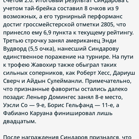
счетом 2:0. Итоговый результат Синдарова с
учетом тай-брейка составил 8 очков из 9
возможных, а его турнирный перформанс
достиг гроссмейстерской отметки 2805, что
принесло ему 6,9 пункта к текущему рейтингу.
Третью строчку занял американец Энди
Вудворд (5,5 очка), нанесший Синдарову
единственное поражение на турнире. На пути
к трофею Жавохир также обыграл таких
сильных соперников, как Роберт Хесс, Дариуш
Сверч и Айдын Сулейманли. Примечательно,
что признанные фавориты остались далеко
позади: Леньер Домингес занял 8-е место,
Уэсли Со — 9-е, Борис Гельфанд — 11-е, а
Фабиано Каруана финишировал лишь
двадцатым.
После награждения Синдаров признался, что