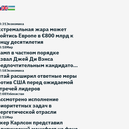
3
:
31
Экономика
кстремальная жара может
ойтись Европе в €800 млрд к
онцу десятилетия
3
:
18
Мир
амп в частном порядке
азвал Джей Ди Вэнса
редпочтительным кандидатом
 выборы 2028 года
2
:
58
Экономика
итай расширил ответные меры
ротив США перед ожидаемой
тречей лидеров
2
:
08
Узбекистан
ассмотрено исполнение
иоритетных задач в
ергетической отрасли
1
:
15
Мир
кер Карлсон представил
литический манифест на фоне