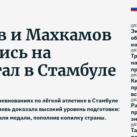
1
в и Махкамов
Э
об
к
ись на
1
Тр
н
ал в Стамбуле
п
на
1
К
п
вс
евнованиях по лёгкой атлетике в Стамбуле
1
Р
новь доказала высокий уровень подготовки:
пр
али медали, пополнив копилку страны.
эн
1
Та
по