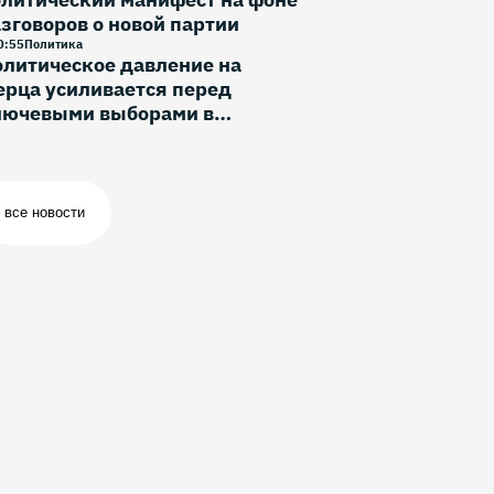
зговоров о новой партии
0
:
55
Политика
литическое давление на
рца усиливается перед
лючевыми выборами в
ермании
все новости