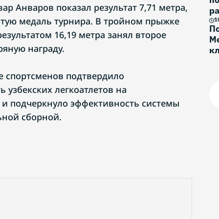
ар Анваров показал результат 7,71 метра,
ра
отую медаль турнира. В тройном прыжке
1
По
езультатом 16,19 метра занял второе
Ме
ряную награду.
к
Г
е спортсменов подтвердило
ь узбекских легкоатлетов на
 и подчеркнуло эффективность системы
ьной сборной.