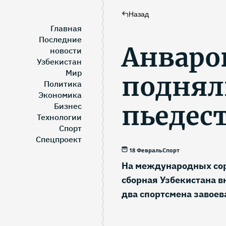
Назад
Главная
Последние
Анваро
новости
Узбекистан
Мир
поднял
Политика
Экономика
пьедест
Бизнес
Технологии
Спорт
Спецпроект
18 Февраль
Спорт
На международных сор
сборная Узбекистана в
два спортсмена завоев