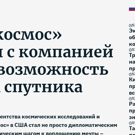
1
космос»
Э
об
к
л с компанией
1
Тр
н
 возможность
п
на
1
К
а спутника
п
вс
1
Р
пр
ентства космических исследований и
эн
1
ос» в США стал не просто дипломатическим
Та
рическим шагом к воплощению мечты –
по