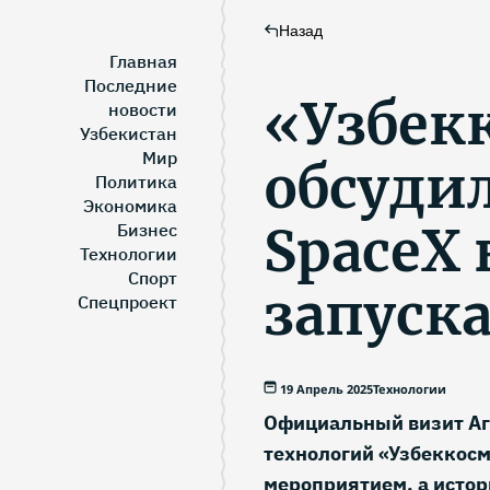
Назад
Главная
Последние
«Узбек
новости
Узбекистан
Мир
обсуди
Политика
Экономика
SpaceX
Бизнес
Технологии
Спорт
запуск
Спецпроект
19 Апрель 2025
Технологии
Официальный визит Аг
технологий «Узбеккосм
мероприятием, а исто