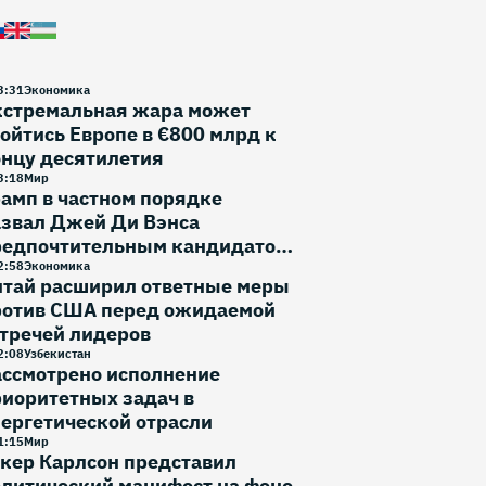
3
:
31
Экономика
кстремальная жара может
ойтись Европе в €800 млрд к
онцу десятилетия
3
:
18
Мир
амп в частном порядке
азвал Джей Ди Вэнса
редпочтительным кандидатом
 выборы 2028 года
2
:
58
Экономика
итай расширил ответные меры
ротив США перед ожидаемой
тречей лидеров
2
:
08
Узбекистан
ассмотрено исполнение
иоритетных задач в
ергетической отрасли
1
:
15
Мир
кер Карлсон представил
литический манифест на фоне