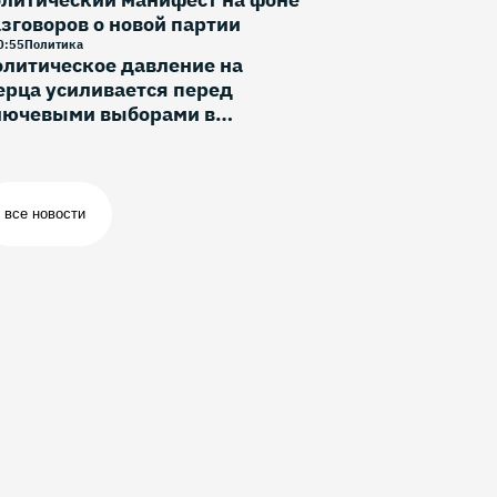
зговоров о новой партии
0
:
55
Политика
литическое давление на
рца усиливается перед
лючевыми выборами в
ермании
все новости