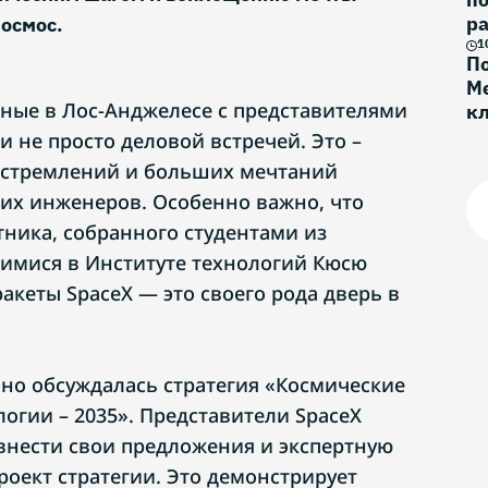
ра
космос.
1
По
Ме
ные в Лос-Анджелесе с представителями
к
Г
и не просто деловой встречей. Это –
, стремлений и больших мечтаний
их инженеров. Особенно важно, что
тника, собранного студентами из
имися в Институте технологий Кюсю
акеты SpaceX — это своего рода дверь в
бно обсуждалась стратегия «Космические
огии – 2035». Представители SpaceX
внести свои предложения и экспертную
роект стратегии. Это демонстрирует